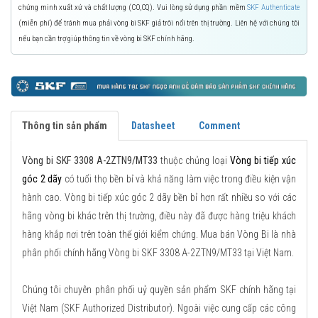
chứng minh xuất xứ và chất lượng (CO,CQ). Vui lòng sử dụng phần mềm
SKF Authenticate
(miễn phí) để tránh mua phải vòng bi SKF giả trôi nổi trên thị trường. Liên hệ với chúng tôi
nếu bạn cần trợ giúp thông tin về vòng bi SKF chính hãng.
Thông tin sản phẩm
Datasheet
Comment
Vòng bi SKF 3308 A-2ZTN9/MT33
thuộc chủng loại
Vòng bi tiếp xúc
góc 2 dãy
có tuổi thọ bền bỉ và khả năng làm việc trong điều kiện vận
hành cao. Vòng bi tiếp xúc góc 2 dãy bền bỉ hơn rất nhiều so với các
hãng vòng bi khác trên thị trường, điều này đã được hàng triệu khách
hàng khắp nơi trên toàn thế giới kiểm chứng. Mua bán Vòng Bi là nhà
phân phối chính hãng Vòng bi SKF 3308 A-2ZTN9/MT33 tại Việt Nam.
Chúng tôi chuyên phân phối uỷ quyền sản phẩm SKF chính hãng tại
Việt Nam (SKF Authorized Distributor). Ngoài việc cung cấp các công