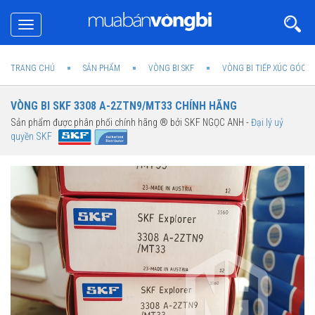
Toggle
navigation
TRANG CHỦ
SẢN PHẨM
VÒNG BI SKF
VÒNG BI TIẾP XÚC GÓC 2
VÒNG BI SKF 3308 A-2ZTN9/MT33 CHÍNH HÃNG
Sản phẩm được phân phối chính hãng ® bởi SKF NGỌC ANH -
Đại lý uỷ
quyền SKF