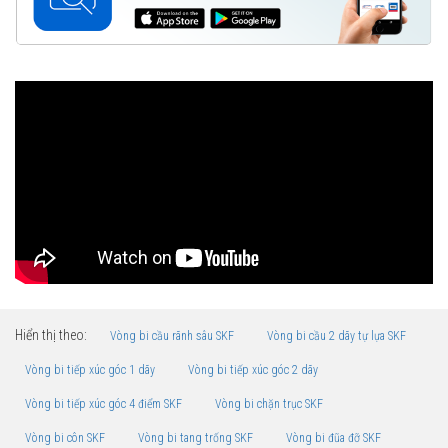
Hiển thị theo:
Vòng bi cầu rãnh sâu SKF
Vòng bi cầu 2 dãy tự lựa SKF
Vòng bi tiếp xúc góc 1 dãy
Vòng bi tiếp xúc góc 2 dãy
Vòng bi tiếp xúc góc 4 điểm SKF
Vòng bi chặn trục SKF
Vòng bi côn SKF
Vòng bi tang trống SKF
Vòng bi đũa đỡ SKF