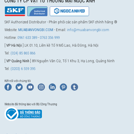
CÔNG TY CP VẬT TƯ THƯƠNG MẠI NGỌC ANH
SKF Authorized Distributor - Phân phối các sản phẩm SKF chính hãng ®
Website:
MUABANVONGBI.COM
- Email:
info@muabanvongbi.com
Hotline:
0961 633 389
-
0763 356 999
[
VP Hà Nội
] LK 01.10, Liền kề Tổ 9 Mỗ Lao, Hà Đông, Hà Nội
Tel:
(024) 85 865 866
[
VP Quảng Ninh
] 89 Nguyễn Văn Cừ, Tổ 1 Khu 3, Hạ Long, Quảng Ninh
Tel:
(0203) 6 559 395
Kết nối với chúng tôi
Website đã thông báo với Bộ Công Thương