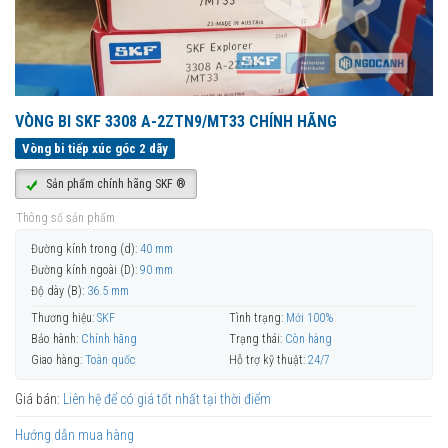
VÒNG BI SKF 3308 A-2ZTN9/MT33 CHÍNH HÃNG
Vòng bi tiếp xúc góc 2 dãy
Sản phẩm chính hãng SKF ®
Thông số sản phẩm
Đường kính trong (d):
40 mm
Đường kính ngoài (D):
90 mm
Độ dày (B):
36.5 mm
Thương hiệu:
SKF
Tình trạng:
Mới 100%
Bảo hành:
Chính hãng
Trạng thái:
Còn hàng
Giao hàng:
Toàn quốc
Hỗ trợ kỹ thuật:
24/7
Giá bán:
Liên hệ để có giá tốt nhất tại thời điểm
Hướng dẫn mua hàng