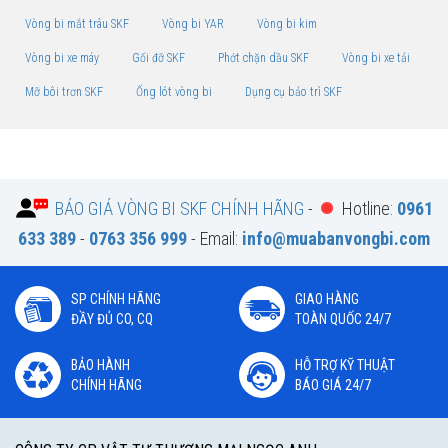
Vòng bi mắt trâu SKF
Vòng bi YAR
Vòng bi kim
Vòng bi xe máy
Gối đỡ SKF
Phớt chặn dầu SKF
Vòng bi xe tải
Mỡ bôi trơn SKF
Ống lót vòng bi
Dụng cụ bảo trì SKF
BÁO GIÁ VÒNG BI SKF CHÍNH HÃNG
-
Hotline:
0961
633 389
-
0763 356 999
- Email:
info@muabanvongbi.com
SP CHÍNH HÃNG
GIAO HÀNG
ĐẦY ĐỦ CO, CQ
TOÀN QUỐC 24/7
BẢO HÀNH
HỖ TRỢ KỸ THUẬT
CHÍNH HÃNG
BÁO GIÁ 24/7