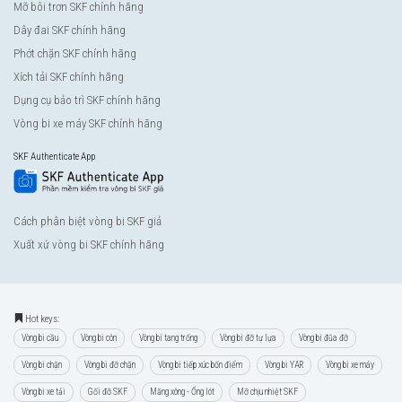
Mỡ bôi trơn SKF chính hãng
Dây đai SKF chính hãng
Phớt chặn SKF chính hãng
Xích tải SKF chính hãng
Dụng cụ bảo trì SKF chính hãng
Vòng bi xe máy SKF chính hãng
SKF Authenticate App
Cách phân biệt vòng bi SKF giả
Xuất xứ vòng bi SKF chính hãng
Hot keys:
Vòng bi cầu
Vòng bi côn
Vòng bi tang trống
Vòng bi đỡ tự lựa
Vòng bi đũa đỡ
Vòng bi chặn
Vòng bi đỡ chặn
Vòng bi tiếp xúc bốn điểm
Vòng bi YAR
Vòng bi xe máy
Vòng bi xe tải
Gối đỡ SKF
Măng xông - Ống lót
Mỡ chịu nhiệt SKF