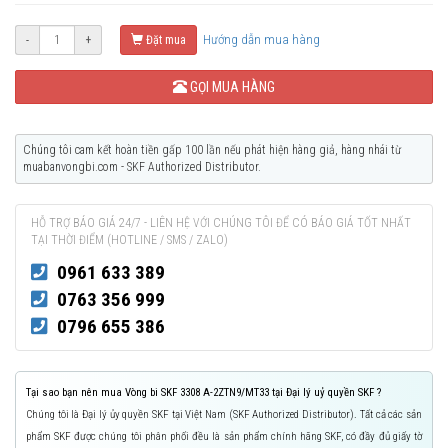
Hướng dẫn mua hàng
-
+
Đặt mua
GỌI MUA HÀNG
Chúng tôi cam kết hoàn tiền gấp 100 lần nếu phát hiện hàng giả, hàng nhái từ
muabanvongbi.com - SKF Authorized Distributor.
HỖ TRỢ BÁO GIÁ 24/7 - LIÊN HỆ VỚI CHÚNG TÔI ĐỂ CÓ BÁO GIÁ TỐT NHẤT
TẠI THỜI ĐIỂM (HOTLINE / SMS / ZALO)
0961 633 389
0763 356 999
0796 655 386
Tại sao bạn nên mua Vòng bi SKF 3308 A-2ZTN9/MT33 tại Đại lý uỷ quyền SKF ?
Chúng tôi là Đại lý ủy quyền SKF tại Việt Nam (SKF Authorized Distributor). Tất cả các sản
phẩm SKF được chúng tôi phân phối đều là sản phẩm chính hãng SKF, có đầy đủ giấy tờ