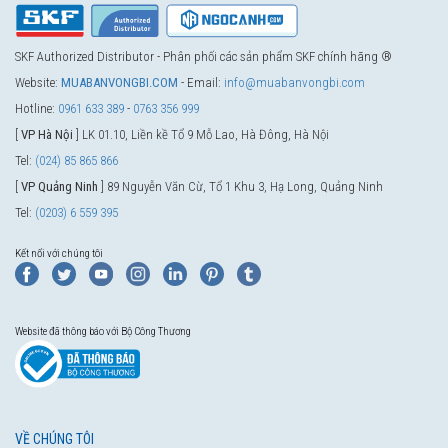
SKF Authorized Distributor - Phân phối các sản phẩm SKF chính hãng ®
Website:
MUABANVONGBI.COM
- Email:
info@muabanvongbi.com
Hotline:
0961 633 389
-
0763 356 999
[
VP Hà Nội
] LK 01.10, Liền kề Tổ 9 Mỗ Lao, Hà Đông, Hà Nội
Tel:
(024) 85 865 866
[
VP Quảng Ninh
] 89 Nguyễn Văn Cừ, Tổ 1 Khu 3, Hạ Long, Quảng Ninh
Tel:
(0203) 6 559 395
Kết nối với chúng tôi
Website đã thông báo với Bộ Công Thương
VỀ CHÚNG TÔI