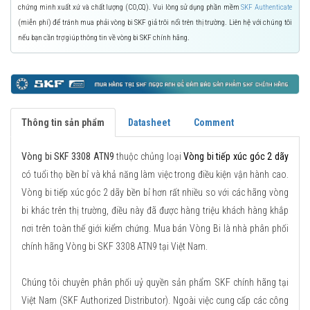
chứng minh xuất xứ và chất lượng (CO,CQ). Vui lòng sử dụng phần mềm
SKF Authenticate
(miễn phí) để tránh mua phải vòng bi SKF giả trôi nổi trên thị trường. Liên hệ với chúng tôi
nếu bạn cần trợ giúp thông tin về vòng bi SKF chính hãng.
Thông tin sản phẩm
Datasheet
Comment
Vòng bi SKF 3308 ATN9
thuộc chủng loại
Vòng bi tiếp xúc góc 2 dãy
có tuổi thọ bền bỉ và khả năng làm việc trong điều kiện vận hành cao.
Vòng bi tiếp xúc góc 2 dãy bền bỉ hơn rất nhiều so với các hãng vòng
bi khác trên thị trường, điều này đã được hàng triệu khách hàng khắp
nơi trên toàn thế giới kiểm chứng. Mua bán Vòng Bi là nhà phân phối
chính hãng Vòng bi SKF 3308 ATN9 tại Việt Nam.
Chúng tôi chuyên phân phối uỷ quyền sản phẩm SKF chính hãng tại
Việt Nam (SKF Authorized Distributor). Ngoài việc cung cấp các công