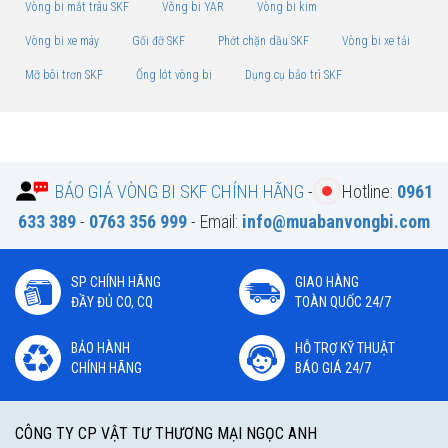
Vòng bi mắt trâu SKF
Vòng bi YAR
Vòng bi kim
Vòng bi xe máy
Gối đỡ SKF
Phớt chặn dầu SKF
Vòng bi xe tải
Mỡ bôi trơn SKF
Ống lót vòng bi
Dụng cụ bảo trì SKF
BÁO GIÁ VÒNG BI SKF CHÍNH HÃNG
-
Hotline:
0961
633 389
-
0763 356 999
- Email:
info@muabanvongbi.com
SP CHÍNH HÃNG
GIAO HÀNG
ĐẦY ĐỦ CO, CQ
TOÀN QUỐC 24/7
BẢO HÀNH
HỖ TRỢ KỸ THUẬT
CHÍNH HÃNG
BÁO GIÁ 24/7
CÔNG TY CP VẬT TƯ THƯƠNG MẠI NGỌC ANH