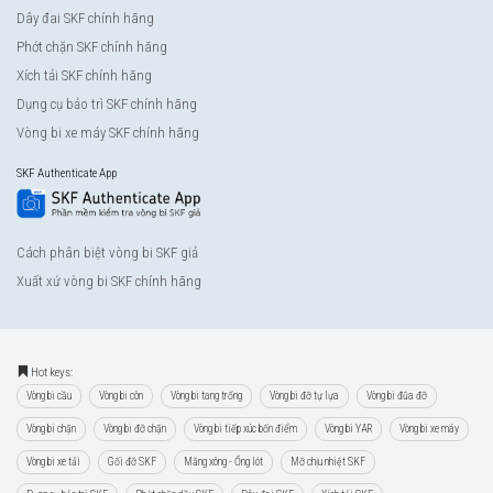
Dây đai SKF chính hãng
Phớt chặn SKF chính hãng
Xích tải SKF chính hãng
Dụng cụ bảo trì SKF chính hãng
Vòng bi xe máy SKF chính hãng
SKF Authenticate App
Cách phân biệt vòng bi SKF giả
Xuất xứ vòng bi SKF chính hãng
Hot keys:
Vòng bi cầu
Vòng bi côn
Vòng bi tang trống
Vòng bi đỡ tự lựa
Vòng bi đũa đỡ
Vòng bi chặn
Vòng bi đỡ chặn
Vòng bi tiếp xúc bốn điểm
Vòng bi YAR
Vòng bi xe máy
Vòng bi xe tải
Gối đỡ SKF
Măng xông - Ống lót
Mỡ chịu nhiệt SKF