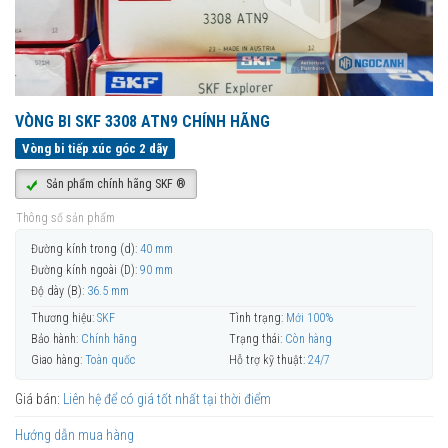
VÒNG BI SKF 3308 ATN9 CHÍNH HÃNG
Vòng bi tiếp xúc góc 2 dãy
Sản phẩm chính hãng SKF ®
Thông số sản phẩm
Đường kính trong (d):
40 mm
Đường kính ngoài (D):
90 mm
Độ dày (B):
36.5 mm
Thương hiệu:
SKF
Tình trạng:
Mới 100%
Bảo hành:
Chính hãng
Trạng thái:
Còn hàng
Giao hàng:
Toàn quốc
Hỗ trợ kỹ thuật:
24/7
Giá bán:
Liên hệ để có giá tốt nhất tại thời điểm
Hướng dẫn mua hàng