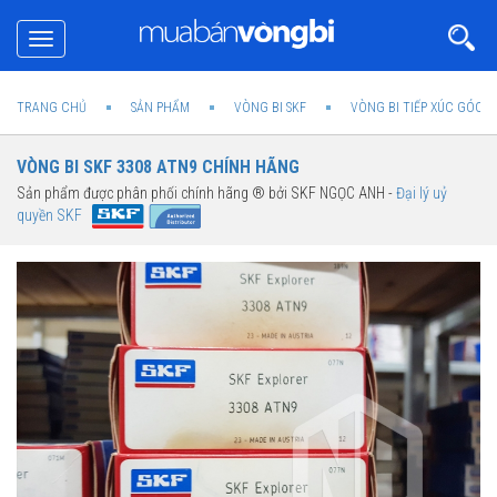
Toggle
navigation
TRANG CHỦ
SẢN PHẨM
VÒNG BI SKF
VÒNG BI TIẾP XÚC GÓC 2
VÒNG BI SKF 3308 ATN9 CHÍNH HÃNG
Sản phẩm được phân phối chính hãng ® bởi SKF NGỌC ANH -
Đại lý uỷ
quyền SKF