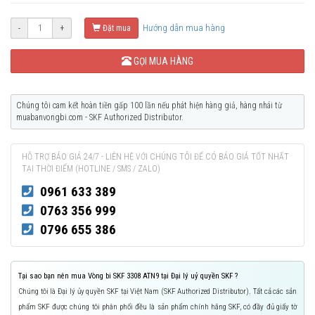
Hướng dẫn mua hàng
-
+
Đặt mua
GỌI MUA HÀNG
Chúng tôi cam kết hoàn tiền gấp 100 lần nếu phát hiện hàng giả, hàng nhái từ
muabanvongbi.com - SKF Authorized Distributor.
HỖ TRỢ BÁO GIÁ 24/7 - LIÊN HỆ VỚI CHÚNG TÔI ĐỂ CÓ BÁO GIÁ TỐT NHẤT
TẠI THỜI ĐIỂM (HOTLINE / SMS / ZALO)
0961 633 389
0763 356 999
0796 655 386
Tại sao bạn nên mua Vòng bi SKF 3308 ATN9 tại Đại lý uỷ quyền SKF ?
Chúng tôi là Đại lý ủy quyền SKF tại Việt Nam (SKF Authorized Distributor). Tất cả các sản
phẩm SKF được chúng tôi phân phối đều là sản phẩm chính hãng SKF, có đầy đủ giấy tờ