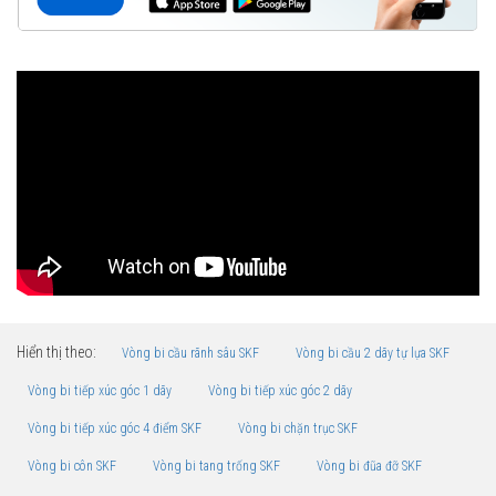
Hiển thị theo:
Vòng bi cầu rãnh sâu SKF
Vòng bi cầu 2 dãy tự lựa SKF
Vòng bi tiếp xúc góc 1 dãy
Vòng bi tiếp xúc góc 2 dãy
Vòng bi tiếp xúc góc 4 điểm SKF
Vòng bi chặn trục SKF
Vòng bi côn SKF
Vòng bi tang trống SKF
Vòng bi đũa đỡ SKF