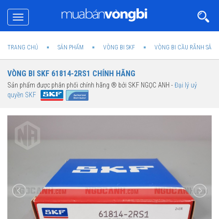
Toggle
navigation
TRANG CHỦ
SẢN PHẨM
VÒNG BI SKF
VÒNG BI CẦU RÃNH SÂU 
VÒNG BI SKF 61814-2RS1 CHÍNH HÃNG
Sản phẩm được phân phối chính hãng ® bởi SKF NGỌC ANH -
Đại lý uỷ
quyền SKF