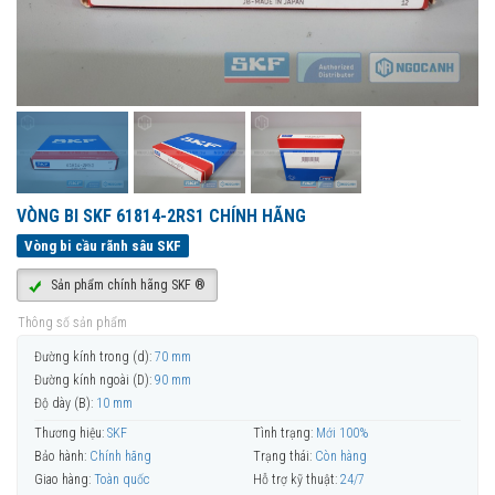
VÒNG BI SKF 61814-2RS1 CHÍNH HÃNG
Vòng bi cầu rãnh sâu SKF
Sản phẩm chính hãng SKF ®
Thông số sản phẩm
Đường kính trong (d):
70 mm
Đường kính ngoài (D):
90 mm
Độ dày (B):
10 mm
Thương hiệu:
SKF
Tình trạng:
Mới 100%
Bảo hành:
Chính hãng
Trạng thái:
Còn hàng
Giao hàng:
Toàn quốc
Hỗ trợ kỹ thuật:
24/7