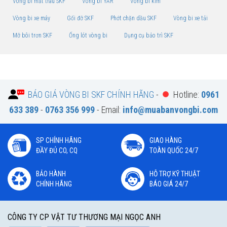
Vòng bi mắt trâu SKF
Vòng bi YAR
Vòng bi kim
Vòng bi xe máy
Gối đỡ SKF
Phớt chặn dầu SKF
Vòng bi xe tải
Mỡ bôi trơn SKF
Ống lót vòng bi
Dụng cụ bảo trì SKF
BÁO GIÁ VÒNG BI SKF CHÍNH HÃNG
-
Hotline:
0961
633 389
-
0763 356 999
- Email:
info@muabanvongbi.com
SP CHÍNH HÃNG
GIAO HÀNG
ĐẦY ĐỦ CO, CQ
TOÀN QUỐC 24/7
BẢO HÀNH
HỖ TRỢ KỸ THUẬT
CHÍNH HÃNG
BÁO GIÁ 24/7
CÔNG TY CP VẬT TƯ THƯƠNG MẠI NGỌC ANH