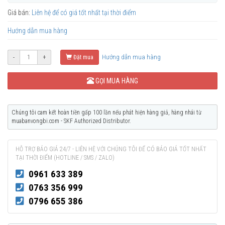
Giá bán:
Liên hệ để có giá tốt nhất tại thời điểm
Hướng dẫn mua hàng
Hướng dẫn mua hàng
-
+
Đặt mua
GỌI MUA HÀNG
Chúng tôi cam kết hoàn tiền gấp 100 lần nếu phát hiện hàng giả, hàng nhái từ
muabanvongbi.com - SKF Authorized Distributor.
HỖ TRỢ BÁO GIÁ 24/7 - LIÊN HỆ VỚI CHÚNG TÔI ĐỂ CÓ BÁO GIÁ TỐT NHẤT
TẠI THỜI ĐIỂM (HOTLINE / SMS / ZALO)
0961 633 389
0763 356 999
0796 655 386