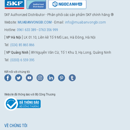
SKF Authorized Distributor - Phân phối các sản phẩm SKF chính hãng ®
Website:
MUABANVONGBI.COM
- Email:
info@muabanvongbi.com
Hotline:
0961 633 389
-
0763 356 999
[
VP Hà Nội
] LK 01.10, Liền kề Tổ 9 Mỗ Lao, Hà Đông, Hà Nội
Tel:
(024) 85 865 866
[
VP Quảng Ninh
] 89 Nguyễn Văn Cừ, Tổ 1 Khu 3, Hạ Long, Quảng Ninh
Tel:
(0203) 6 559 395
Kết nối với chúng tôi
Website đã thông báo với Bộ Công Thương
VỀ CHÚNG TÔI