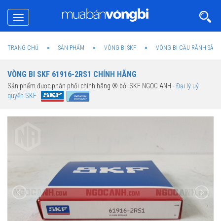
Toggle
navigation
TRANG CHỦ
SẢN PHẨM
VÒNG BI SKF
VÒNG BI CẦU RÃNH SÂU 
VÒNG BI SKF 61916-2RS1 CHÍNH HÃNG
Sản phẩm được phân phối chính hãng ® bởi SKF NGỌC ANH -
Đại lý uỷ
quyền SKF