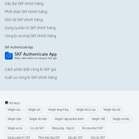
Dây đai SKF chính hãng
Phớt chặn SKF chính hãng
Xích tải SKF chính hãng
Dụng cụ bảo trì SKF chính hãng
Vòng bi xe máy SKF chính hãng
SKF Authenticate App
Cách phân biệt vòng bi SKF giả
Xuất xứ vòng bi SKF chính hãng
Hot keys:
Vòng bi cầu
Vòng bi côn
Vòng bi tang trống
Vòng bi đỡ tự lựa
Vòng bi đũa đỡ
Vòng bi chặn
Vòng bi đỡ chặn
Vòng bi tiếp xúc bốn điểm
Vòng bi YAR
Vòng bi xe máy
Vòng bi xe tải
Gối đỡ SKF
Măng xông - Ống lót
Mỡ chịu nhiệt SKF
Dụng cụ bảo trì SKF
Phớt chặn dầu SKF
Dây đai SKF
Xích tải SKF