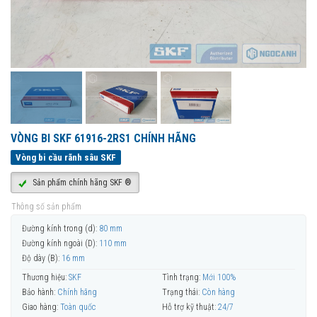
VÒNG BI SKF 61916-2RS1 CHÍNH HÃNG
Vòng bi cầu rãnh sâu SKF
Sản phẩm chính hãng SKF ®
Thông số sản phẩm
Đường kính trong (d):
80 mm
Đường kính ngoài (D):
110 mm
Độ dày (B):
16 mm
Thương hiệu:
SKF
Tình trạng:
Mới 100%
Bảo hành:
Chính hãng
Trạng thái:
Còn hàng
Giao hàng:
Toàn quốc
Hỗ trợ kỹ thuật:
24/7