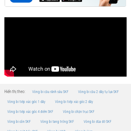
Hiển thị theo:
Vòng bi cầu rãnh sâu SKF
Vòng bi cầu 2 dãy tự lựa SKF
Vòng bi tiếp xúc góc 1 dãy
Vòng bi tiếp xúc góc 2 dãy
Vòng bi tiếp xúc góc 4 điểm SKF
Vòng bi chặn trục SKF
Vòng bi côn SKF
Vòng bi tang trống SKF
Vòng bi đũa đỡ SKF