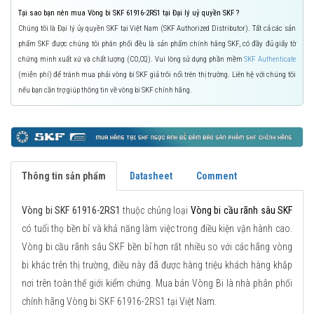
Tại sao bạn nên mua Vòng bi SKF 61916-2RS1 tại Đại lý uỷ quyền SKF ?
Chúng tôi là Đại lý ủy quyền SKF tại Việt Nam (SKF Authorized Distributor). Tất cả các sản
phẩm SKF được chúng tôi phân phối đều là sản phẩm chính hãng SKF, có đầy đủ giấy tờ
chứng minh xuất xứ và chất lượng (CO,CQ). Vui lòng sử dụng phần mềm
SKF Authenticate
(miễn phí) để tránh mua phải vòng bi SKF giả trôi nổi trên thị trường. Liên hệ với chúng tôi
nếu bạn cần trợ giúp thông tin về vòng bi SKF chính hãng.
Thông tin sản phẩm
Datasheet
Comment
Vòng bi SKF 61916-2RS1
thuộc chủng loại
Vòng bi cầu rãnh sâu SKF
có tuổi thọ bền bỉ và khả năng làm việc trong điều kiện vận hành cao.
Vòng bi cầu rãnh sâu SKF bền bỉ hơn rất nhiều so với các hãng vòng
bi khác trên thị trường, điều này đã được hàng triệu khách hàng khắp
nơi trên toàn thế giới kiểm chứng. Mua bán Vòng Bi là nhà phân phối
chính hãng Vòng bi SKF 61916-2RS1 tại Việt Nam.