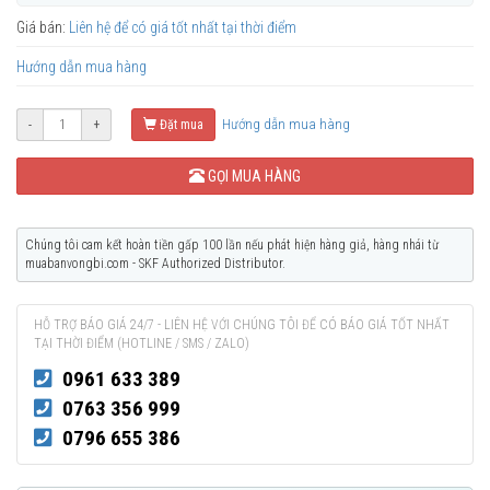
Giá bán:
Liên hệ để có giá tốt nhất tại thời điểm
Hướng dẫn mua hàng
Hướng dẫn mua hàng
-
+
Đặt mua
GỌI MUA HÀNG
Chúng tôi cam kết hoàn tiền gấp 100 lần nếu phát hiện hàng giả, hàng nhái từ
muabanvongbi.com - SKF Authorized Distributor.
HỖ TRỢ BÁO GIÁ 24/7 - LIÊN HỆ VỚI CHÚNG TÔI ĐỂ CÓ BÁO GIÁ TỐT NHẤT
TẠI THỜI ĐIỂM (HOTLINE / SMS / ZALO)
0961 633 389
0763 356 999
0796 655 386