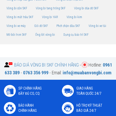
Vòng bi côn SKF
Vòng bi tang trống SKF
Vòng bi đũa đỡ SKF
Vòng bi mắt trâu SKF
Vòng bi YAR
Vòng bi kim
Vòng bi xe máy
Gối đỡ SKF
Phớt chặn dầu SKF
Vòng bi xe tải
Mỡ bôi trơn SKF
Ống lót vòng bi
Dụng cụ bảo trì SKF
BÁO GIÁ VÒNG BI SKF CHÍNH HÃNG
-
Hotline:
0961
633 389
-
0763 356 999
- Email:
info@muabanvongbi.com
SP CHÍNH HÃNG
GIAO HÀNG
ĐẦY ĐỦ CO, CQ
TOÀN QUỐC 24/7
BẢO HÀNH
HỖ TRỢ KỸ THUẬT
CHÍNH HÃNG
BÁO GIÁ 24/7