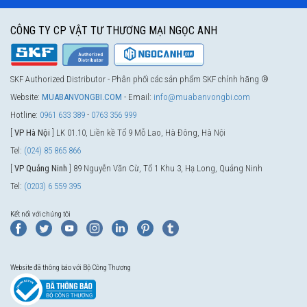
CÔNG TY CP VẬT TƯ THƯƠNG MẠI NGỌC ANH
SKF Authorized Distributor - Phân phối các sản phẩm SKF chính hãng ®
Website:
MUABANVONGBI.COM
- Email:
info@muabanvongbi.com
Hotline:
0961 633 389
-
0763 356 999
[
VP Hà Nội
] LK 01.10, Liền kề Tổ 9 Mỗ Lao, Hà Đông, Hà Nội
Tel:
(024) 85 865 866
[
VP Quảng Ninh
] 89 Nguyễn Văn Cừ, Tổ 1 Khu 3, Hạ Long, Quảng Ninh
Tel:
(0203) 6 559 395
Kết nối với chúng tôi
Website đã thông báo với Bộ Công Thương