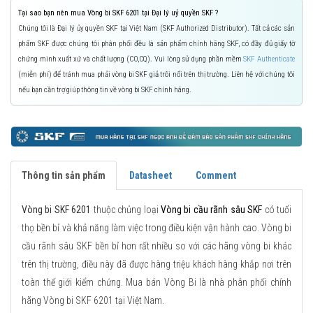
Tại sao bạn nên mua Vòng bi SKF 6201 tại Đại lý uỷ quyền SKF ?
Chúng tôi là Đại lý ủy quyền SKF tại Việt Nam (SKF Authorized Distributor). Tất cả các sản
phẩm SKF được chúng tôi phân phối đều là sản phẩm chính hãng SKF, có đầy đủ giấy tờ
chứng minh xuất xứ và chất lượng (CO,CQ). Vui lòng sử dụng phần mềm
SKF Authenticate
(miễn phí) để tránh mua phải vòng bi SKF giả trôi nổi trên thị trường. Liên hệ với chúng tôi
nếu bạn cần trợ giúp thông tin về vòng bi SKF chính hãng.
Thông tin sản phẩm
Datasheet
Comment
Vòng bi SKF 6201
thuộc chủng loại
Vòng bi cầu rãnh sâu SKF
có tuổi
thọ bền bỉ và khả năng làm việc trong điều kiện vận hành cao. Vòng bi
cầu rãnh sâu SKF bền bỉ hơn rất nhiều so với các hãng vòng bi khác
trên thị trường, điều này đã được hàng triệu khách hàng khắp nơi trên
toàn thế giới kiểm chứng. Mua bán Vòng Bi là nhà phân phối chính
hãng Vòng bi SKF 6201 tại Việt Nam.