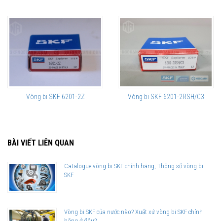
Vòng bi SKF 6201-2Z
Vòng bi SKF 6201-2RSH/C3
BÀI VIẾT LIÊN QUAN
Catalogue vòng bi SKF chính hãng, Thông số vòng bi
SKF
Vòng bi SKF của nước nào? Xuất xứ vòng bi SKF chính
hãng ở đâu?