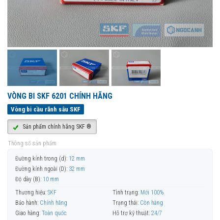
VÒNG BI SKF 6201 CHÍNH HÃNG
Vòng bi cầu rãnh sâu SKF
Sản phẩm chính hãng SKF ®
Thông số sản phẩm
Đường kính trong (d):
12 mm
Đường kính ngoài (D):
32 mm
Độ dày (B):
10 mm
Thương hiệu:
SKF
Tình trạng:
Mới 100%
Bảo hành:
Chính hãng
Trạng thái:
Còn hàng
Giao hàng:
Toàn quốc
Hỗ trợ kỹ thuật:
24/7