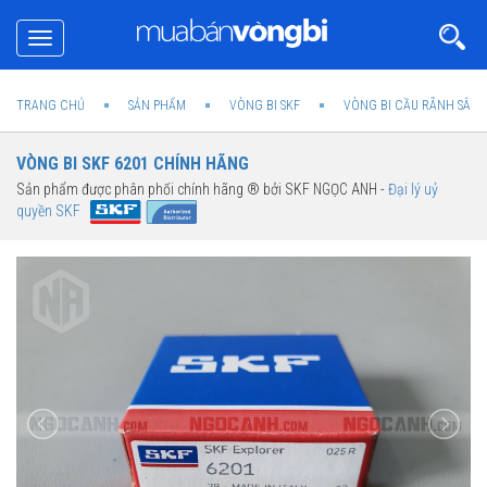
Toggle
navigation
TRANG CHỦ
SẢN PHẨM
VÒNG BI SKF
VÒNG BI CẦU RÃNH SÂU 
VÒNG BI SKF 6201 CHÍNH HÃNG
Sản phẩm được phân phối chính hãng ® bởi SKF NGỌC ANH -
Đại lý uỷ
quyền SKF