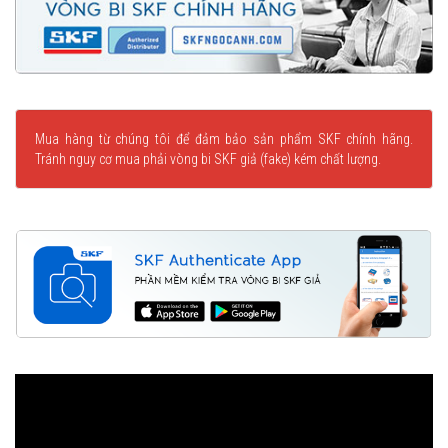
Mua hàng từ chúng tôi để đảm bảo sản phẩm SKF chính hãng.
Tránh nguy cơ mua phải vòng bi SKF giả (fake) kém chất lượng.