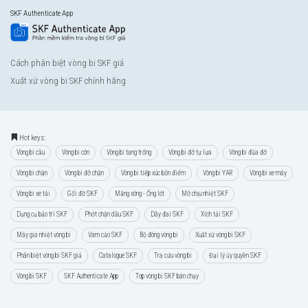
SKF Authenticate App
Cách phân biệt vòng bi SKF giả
Xuất xứ vòng bi SKF chính hãng
Hot keys:
Vòng bi cầu
Vòng bi côn
Vòng bi tang trống
Vòng bi đỡ tự lựa
Vòng bi đũa đỡ
Vòng bi chặn
Vòng bi đỡ chặn
Vòng bi tiếp xúc bốn điểm
Vòng bi YAR
Vòng bi xe máy
Vòng bi xe tải
Gối đỡ SKF
Măng xông - Ống lót
Mỡ chịu nhiệt SKF
Dụng cụ bảo trì SKF
Phớt chặn dầu SKF
Dây đai SKF
Xích tải SKF
Máy gia nhiệt vòng bi
Vam cảo SKF
Bộ đóng vòng bi
Xuất xứ vòng bi SKF
Phân biệt vòng bi SKF giả
Catalogue SKF
Tra cứu vòng bi
Đại lý ủy quyền SKF
Vòng bi SKF
SKF Authenticate App
Top vòng bi SKF bán chạy