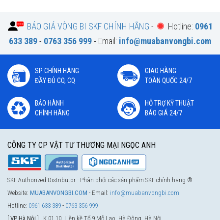
BÁO GIÁ VÒNG BI SKF CHÍNH HÃNG
-
Hotline:
0961
633 389
-
0763 356 999
- Email:
info@muabanvongbi.com
SP CHÍNH HÃNG
GIAO HÀNG
ĐẦY ĐỦ CO, CQ
TOÀN QUỐC 24/7
BẢO HÀNH
HỖ TRỢ KỸ THUẬT
CHÍNH HÃNG
BÁO GIÁ 24/7
CÔNG TY CP VẬT TƯ THƯƠNG MẠI NGỌC ANH
SKF Authorized Distributor - Phân phối các sản phẩm SKF chính hãng ®
Website:
MUABANVONGBI.COM
- Email:
info@muabanvongbi.com
Hotline:
0961 633 389
-
0763 356 999
[
VP Hà Nội
] LK 01.10, Liền kề Tổ 9 Mỗ Lao, Hà Đông, Hà Nội