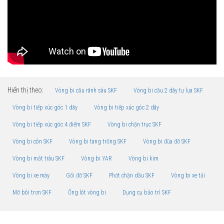
Hiển thị theo:
Vòng bi cầu rãnh sâu SKF
Vòng bi cầu 2 dãy tự lựa SKF
Vòng bi tiếp xúc góc 1 dãy
Vòng bi tiếp xúc góc 2 dãy
Vòng bi tiếp xúc góc 4 điểm SKF
Vòng bi chặn trục SKF
Vòng bi côn SKF
Vòng bi tang trống SKF
Vòng bi đũa đỡ SKF
Vòng bi mắt trâu SKF
Vòng bi YAR
Vòng bi kim
Vòng bi xe máy
Gối đỡ SKF
Phớt chặn dầu SKF
Vòng bi xe tải
Mỡ bôi trơn SKF
Ống lót vòng bi
Dụng cụ bảo trì SKF