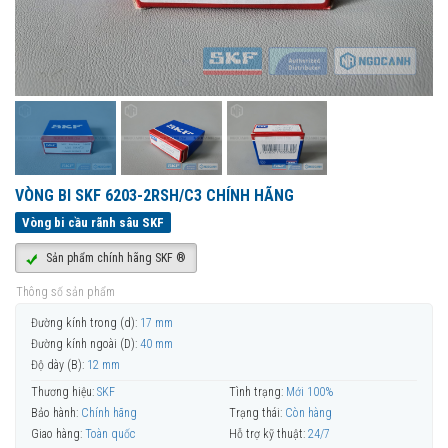
VÒNG BI SKF 6203-2RSH/C3 CHÍNH HÃNG
Vòng bi cầu rãnh sâu SKF
Sản phẩm chính hãng SKF ®
Thông số sản phẩm
Đường kính trong (d):
17 mm
Đường kính ngoài (D):
40 mm
Độ dày (B):
12 mm
Thương hiệu:
SKF
Tình trạng:
Mới 100%
Bảo hành:
Chính hãng
Trạng thái:
Còn hàng
Giao hàng:
Toàn quốc
Hỗ trợ kỹ thuật:
24/7