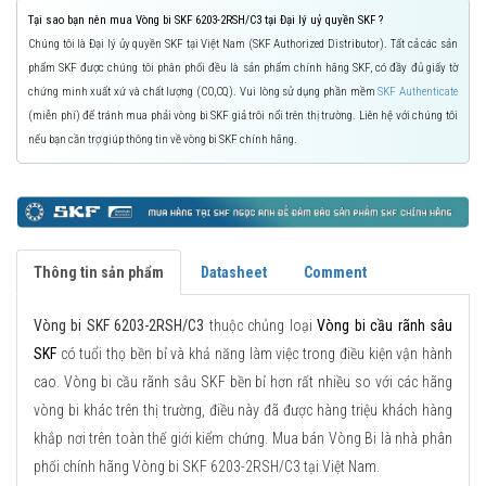
Tại sao bạn nên mua Vòng bi SKF 6203-2RSH/C3 tại Đại lý uỷ quyền SKF ?
Chúng tôi là Đại lý ủy quyền SKF tại Việt Nam (SKF Authorized Distributor). Tất cả các sản
phẩm SKF được chúng tôi phân phối đều là sản phẩm chính hãng SKF, có đầy đủ giấy tờ
chứng minh xuất xứ và chất lượng (CO,CQ). Vui lòng sử dụng phần mềm
SKF Authenticate
(miễn phí) để tránh mua phải vòng bi SKF giả trôi nổi trên thị trường. Liên hệ với chúng tôi
nếu bạn cần trợ giúp thông tin về vòng bi SKF chính hãng.
Thông tin sản phẩm
Datasheet
Comment
Vòng bi SKF 6203-2RSH/C3
thuộc chủng loại
Vòng bi cầu rãnh sâu
SKF
có tuổi thọ bền bỉ và khả năng làm việc trong điều kiện vận hành
cao. Vòng bi cầu rãnh sâu SKF bền bỉ hơn rất nhiều so với các hãng
vòng bi khác trên thị trường, điều này đã được hàng triệu khách hàng
khắp nơi trên toàn thế giới kiểm chứng. Mua bán Vòng Bi là nhà phân
phối chính hãng Vòng bi SKF 6203-2RSH/C3 tại Việt Nam.