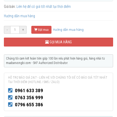
Giá bán:
Liên hệ để có giá tốt nhất tại thời điểm
Hướng dẫn mua hàng
Hướng dẫn mua hàng
-
+
Đặt mua
GỌI MUA HÀNG
Chúng tôi cam kết hoàn tiền gấp 100 lần nếu phát hiện hàng giả, hàng nhái từ
muabanvongbi.com - SKF Authorized Distributor.
HỖ TRỢ BÁO GIÁ 24/7 - LIÊN HỆ VỚI CHÚNG TÔI ĐỂ CÓ BÁO GIÁ TỐT NHẤT
TẠI THỜI ĐIỂM (HOTLINE / SMS / ZALO)
0961 633 389
0763 356 999
0796 655 386