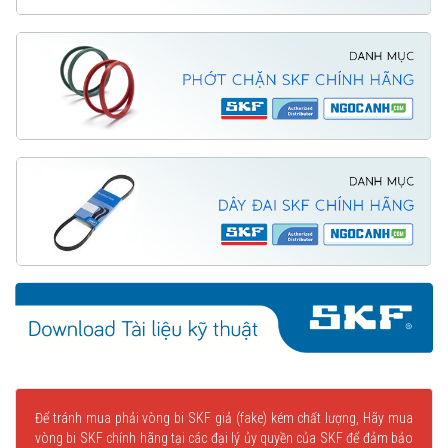
Để tránh mua phải vòng bi SKF giả (fake) kém chất lượng, Hãy mua
vòng bi SKF chính hãng tại các đại lý ủy quyền của SKF để đảm bảo