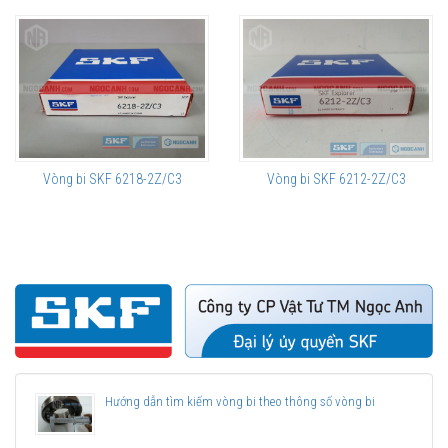
Vòng bi SKF 6218-2Z/C3
Vòng bi SKF 6212-2Z/C3
Hướng dẫn tìm kiếm vòng bi theo thông số vòng bi