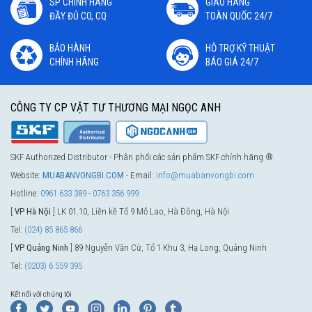
SP CHÍNH HÃNG
GIAO HÀNG
ĐẦY ĐỦ CO, CQ
TOÀN QUỐC 24/7
BẢO HÀNH
HỖ TRỢ KỸ THUẬT
CHÍNH HÃNG
BÁO GIÁ 24/7
CÔNG TY CP VẬT TƯ THƯƠNG MẠI NGỌC ANH
SKF Authorized Distributor - Phân phối các sản phẩm SKF chính hãng ®
Website:
MUABANVONGBI.COM
- Email:
info@muabanvongbi.com
Hotline:
0961 633 389
-
0763 356 999
[
VP Hà Nội
] LK 01.10, Liền kề Tổ 9 Mỗ Lao, Hà Đông, Hà Nội
Tel:
(024) 85 865 866
[
VP Quảng Ninh
] 89 Nguyễn Văn Cừ, Tổ 1 Khu 3, Hạ Long, Quảng Ninh
Tel:
(0203) 6 559 395
Kết nối với chúng tôi