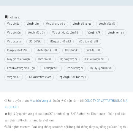
Hot keys:
Vòng bi cầu
Vòng bi côn
Vòng bi tang trống
Vòng bi đỡ tự lựa
Vòng bi đũa đỡ
Vòng bi chặn
Vòng bi đỡ chặn
Vòng bi tiếp xúc bốn điểm
Vòng bi YAR
Vòng bi xe máy
Vòng bi xe tải
Gối đỡ SKF
Măng xông - Ống lót
Mỡ chịu nhiệt SKF
Dụng cụ bảo trì SKF
Phớt chặn dầu SKF
Dây đai SKF
Xích tải SKF
Máy gia nhiệt vòng bi
Vam cảo SKF
Bộ đóng vòng bi
Xuất xứ vòng bi SKF
Phân biệt vòng bi SKF giả
Catalogue SKF
Tra cứu vòng bi
Đại lý ủy quyền SKF
Vòng bi SKF
SKF Authenticate App
Top vòng bi SKF bán chạy
© Bản quyền thuộc
Mua bán Vòng bi
- Quản lý và vận hành bởi
CÔNG TY CP VẬT TƯ THƯƠNG MẠI
NGỌC ANH
★ Đại lý ủy quyền vòng bi bạc đạn SKF chính hãng -
SKF Authorized Distributor
- Phân phối các
sản phẩm SKF chính hãng tại Việt Nam.
® All rights reserved - Vui lòng không sao chép nội dung khi không được sự đồng ý của chúng tôi.