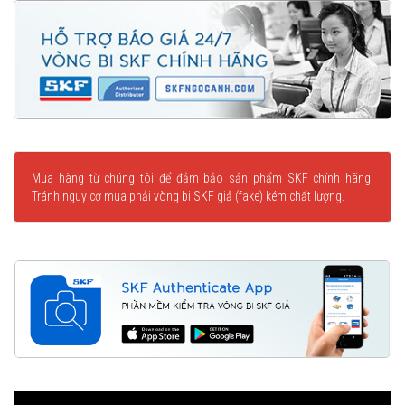
Mua hàng từ chúng tôi để đảm bảo sản phẩm SKF chính hãng.
Tránh nguy cơ mua phải vòng bi SKF giả (fake) kém chất lượng.