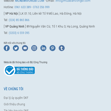
Website:
MUABANVONGBI.COM
- Email:
info@muabanvongbi.com
Hotline:
0961 633 389
-
0763 356 999
[
VP Hà Nội
] LK 01.10, Liền kề Tổ 9 Mỗ Lao, Hà Đông, Hà Nội
Tel:
(024) 85 865 866
[
VP Quảng Ninh
] 89 Nguyễn Văn Cừ, Tổ 1 Khu 3, Hạ Long, Quảng Ninh
Tel:
(0203) 6 559 395
Kết nối với chúng tôi
Website đã thông báo với Bộ Công Thương
VỀ CHÚNG TÔI
Đại lý ủy quyền SKF
Giới thiệu chung
Tài liệu tra cứu SKF