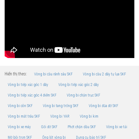
Hiển thị theo:
Vòng bi cầu rãnh sâu SKF
Vòng bi cầu 2 dãy tự lựa SKF
Vòng bi tiếp xúc góc 1 dãy
Vòng bi tiếp xúc góc 2 dãy
Vòng bi tiếp xúc góc 4 điểm SKF
Vòng bi chặn trục SKF
Vòng bi côn SKF
Vòng bi tang trống SKF
Vòng bi đũa đỡ SKF
Vòng bi mắt trâu SKF
Vòng bi YAR
Vòng bi kim
Vòng bi xe máy
Gối đỡ SKF
Phớt chặn dầu SKF
Vòng bi xe tải
Mỡ bôi trơn SKF
Ống lót vòng bi
Dụng cụ bảo trì SKF