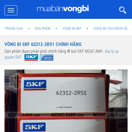
Toggle
navigation
TRANG CHỦ
SẢN PHẨM
VÒNG BI SKF
VÒNG BI CẦU RÃNH SÂU 
VÒNG BI SKF 62312-2RS1 CHÍNH HÃNG
Sản phẩm được phân phối chính hãng ® bởi SKF NGỌC ANH -
Đại lý uỷ
quyền SKF