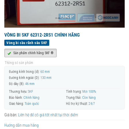
VÒNG BI SKF 62312-2RS1 CHÍNH HÃNG
Vòng bi cầu rãnh sâu SKF
Sản phẩm chính hãng SKF ®
Thông số sản phẩm
Đường kính trong (d):
60 mm
Đường kính ngoài (D):
130 mm
Độ dày (B):
46 mm
Thương hiệu:
SKF
Tình trạng:
Mới 100%
Bảo hành:
Chính hãng
Trạng thái:
Còn hàng
Giao hàng:
Toàn quốc
Hỗ trợ kỹ thuật:
24/7
Giá bán:
Liên hệ để có giá tốt nhất tại thời điểm
Hướng dẫn mua hàng