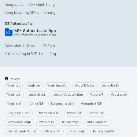
Dụng cụ bảo trì SKF chính hãng
Vòng bi xe máy SKF chính hãng
SKF Authenticate App
Cách phân biệt vòng bi SKF giả
Xuất xứ vòng bi SKF chính hãng
Hot keys:
Vòng bi cầu
Vòng bi côn
Vòng bi tang trống
Vòng bi đỡ tự lựa
Vòng bi đũa đỡ
Vòng bi chặn
Vòng bi đỡ chặn
Vòng bi tiếp xúc bốn điểm
Vòng bi YAR
Vòng bi xe máy
Vòng bi xe tải
Gối đỡ SKF
Măng xông - Ống lót
Mỡ chịu nhiệt SKF
Dụng cụ bảo trì SKF
Phớt chặn dầu SKF
Dây đai SKF
Xích tải SKF
Máy gia nhiệt vòng bi
Vam cảo SKF
Bộ đóng vòng bi
Xuất xứ vòng bi SKF
Phân biệt vòng bi SKF giả
Catalogue SKF
Tra cứu vòng bi
Đại lý ủy quyền SKF