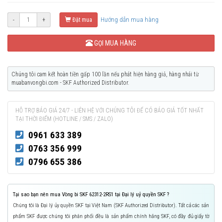
Hướng dẫn mua hàng
-
+
Đặt mua
GỌI MUA HÀNG
Chúng tôi cam kết hoàn tiền gấp 100 lần nếu phát hiện hàng giả, hàng nhái từ
muabanvongbi.com - SKF Authorized Distributor.
HỖ TRỢ BÁO GIÁ 24/7 - LIÊN HỆ VỚI CHÚNG TÔI ĐỂ CÓ BÁO GIÁ TỐT NHẤT
TẠI THỜI ĐIỂM (HOTLINE / SMS / ZALO)
0961 633 389
0763 356 999
0796 655 386
Tại sao bạn nên mua Vòng bi SKF 62312-2RS1 tại Đại lý uỷ quyền SKF ?
Chúng tôi là Đại lý ủy quyền SKF tại Việt Nam (SKF Authorized Distributor). Tất cả các sản
phẩm SKF được chúng tôi phân phối đều là sản phẩm chính hãng SKF, có đầy đủ giấy tờ