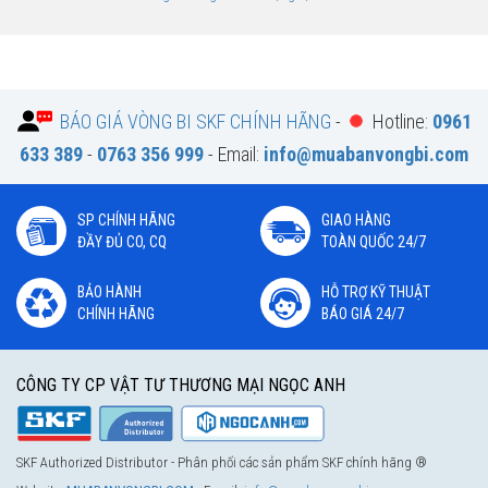
BÁO GIÁ VÒNG BI SKF CHÍNH HÃNG
-
Hotline:
0961
633 389
-
0763 356 999
- Email:
info@muabanvongbi.com
SP CHÍNH HÃNG
GIAO HÀNG
ĐẦY ĐỦ CO, CQ
TOÀN QUỐC 24/7
BẢO HÀNH
HỖ TRỢ KỸ THUẬT
CHÍNH HÃNG
BÁO GIÁ 24/7
CÔNG TY CP VẬT TƯ THƯƠNG MẠI NGỌC ANH
SKF Authorized Distributor - Phân phối các sản phẩm SKF chính hãng ®