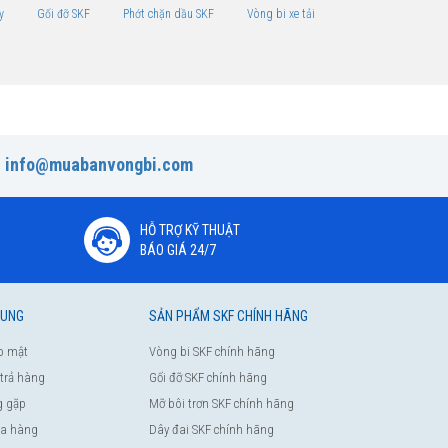
y
Gối đỡ SKF
Phớt chặn dầu SKF
Vòng bi xe tải
:
info@muabanvongbi.com
HỖ TRỢ KỸ THUẬT
BÁO GIÁ 24/7
HUNG
SẢN PHẨM SKF CHÍNH HÃNG
o mật
Vòng bi SKF chính hãng
 trả hàng
Gối đỡ SKF chính hãng
g gặp
Mỡ bôi trơn SKF chính hãng
a hàng
Dây đai SKF chính hãng