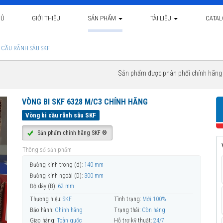
HỦ
GIỚI THIỆU
SẢN PHẨM
TÀI LIỆU
CATA
 CẦU RÃNH SÂU SKF
Sản phẩm được phân phối chính hãn
VÒNG BI SKF 6328 M/C3 CHÍNH HÃNG
Vòng bi cầu rãnh sâu SKF
Sản phẩm chính hãng SKF ®
Thông số sản phẩm
Đường kính trong (d):
140 mm
Đường kính ngoài (D):
300 mm
Độ dày (B):
62 mm
Thương hiệu:
SKF
Tình trạng:
Mới 100%
Bảo hành:
Chính hãng
Trạng thái:
Còn hàng
Giao hàng:
Toàn quốc
Hỗ trợ kỹ thuật:
24/7