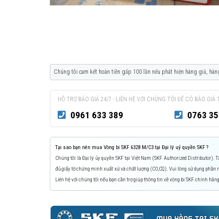
Chúng tôi cam kết hoàn tiền gấp 100 lần nếu phát hiện hàng giả, hàn
HỖ TRỢ BÁO GIÁ 24/7 - LIÊN HỆ VỚI CHÚNG TÔI ĐỂ CÓ BÁO GIÁ 
0961 633 389
0763 35
Tại sao bạn nên mua Vòng bi SKF 6328 M/C3 tại Đại lý uỷ quyền SKF ?
Chúng tôi là Đại lý ủy quyền SKF tại Việt Nam (SKF Authorized Distributor).
đủ giấy tờ chứng minh xuất xứ và chất lượng (CO,CQ). Vui lòng sử dụng phầ
Liên hệ với chúng tôi nếu bạn cần trợ giúp thông tin về vòng bi SKF chính hãng