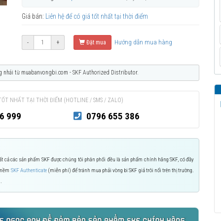
Giá bán:
Liên hệ để có giá tốt nhất tại thời điểm
Hướng dẫn mua hàng
-
+
Đặt mua
g nhái từ muabanvongbi.com - SKF Authorized Distributor.
TỐT NHẤT TẠI THỜI ĐIỂM (HOTLINE / SMS / ZALO)
6 999
0796 655 386
 Tất cả các sản phẩm SKF được chúng tôi phân phối đều là sản phẩm chính hãng SKF, có đầy
n mềm
SKF Authenticate
(miễn phí) để tránh mua phải vòng bi SKF giả trôi nổi trên thị trường.
.