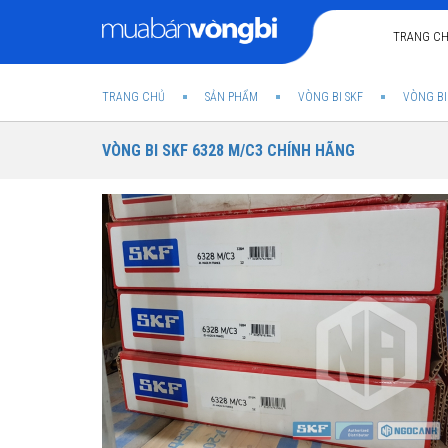
TRANG C
TRANG CHỦ
SẢN PHẨM
VÒNG BI SKF
VÒNG BI
VÒNG BI SKF 6328 M/C3 CHÍNH HÃNG