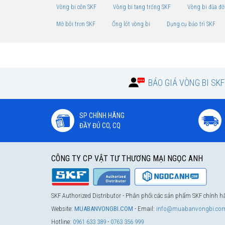
Vòng bi côn SKF
Vòng bi tang trống SKF
Vòng bi đũa đỡ
Mỡ bôi trơn SKF
Ống lót vòng bi
Dụng cụ bảo trì SKF
BÁO GIÁ VÒNG BI SK
SP CHÍNH HÃNG
ĐẦY ĐỦ CO, CQ
CÔNG TY CP VẬT TƯ THƯƠNG MẠI NGỌC ANH
SKF Authorized Distributor - Phân phối các sản phẩm SKF chính 
Website:
MUABANVONGBI.COM
- Email:
info@muabanvongbi.co
Hotline:
0961 633 389
-
0763 356 999