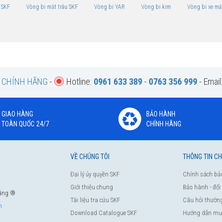
 SKF
Vòng bi mắt trâu SKF
Vòng bi YAR
Vòng bi kim
Vòng bi xe má
F CHÍNH HÃNG
-
Hotline:
0961 633 389
-
0763 356 999
- Email
GIAO HÀNG
BẢO HÀNH
TOÀN QUỐC 24/7
CHÍNH HÃNG
VỀ CHÚNG TÔI
THÔNG TIN C
Đại lý ủy quyền SKF
Chính sách bả
Giới thiệu chung
Bảo hành - đổi
hãng ®
Tài liệu tra cứu SKF
Câu hỏi thườn
m
Download Catalogue SKF
Hướng dẫn mu