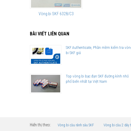
Vòng bi SKF 6328/C3
BÀI VIẾT LIÊN QUAN
SKF Authenticate, Phần mềm kiểm tra vòn
bi SKF giả
Top vòng bi bạc đạn SKF đường kính nhỏ
phổ biến nhất tại Việt Nam
Hiển thị theo:
Vòng bi cầu rãnh sâu SKF
Vòng bi cầu 2 dãy 