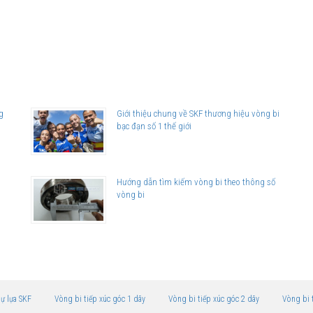
g
Giới thiệu chung về SKF thương hiệu vòng bi
bạc đạn số 1 thế giới
Hướng dẫn tìm kiếm vòng bi theo thông số
vòng bi
tự lựa SKF
Vòng bi tiếp xúc góc 1 dãy
Vòng bi tiếp xúc góc 2 dãy
Vòng bi 