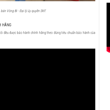
án Vòng Bi - Đại lý ủy quyền SKF.
H HÃNG
ối đều được bảo hành chính hãng theo đúng tiêu chuẩn bảo hành của