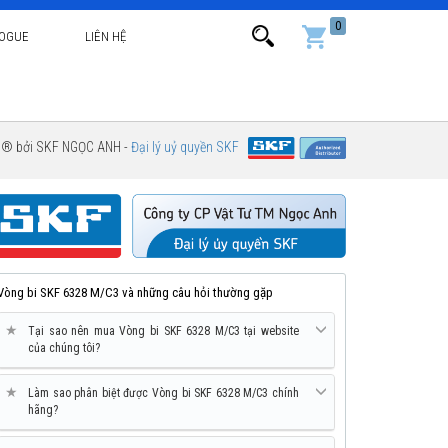
0
LOGUE
LIÊN HỆ
g ® bởi SKF NGỌC ANH -
Đại lý uỷ quyền SKF
Vòng bi SKF 6328 M/C3 và những câu hỏi thường gặp
★
Tại sao nên mua Vòng bi SKF 6328 M/C3 tại website
của chúng tôi?
★
Làm sao phân biệt được Vòng bi SKF 6328 M/C3 chính
hãng?