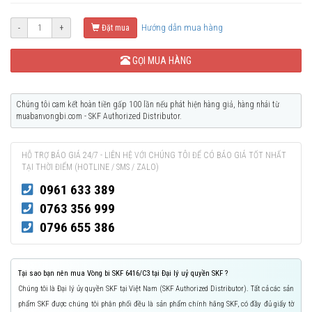
Hướng dẫn mua hàng
-
+
Đặt mua
GỌI MUA HÀNG
Chúng tôi cam kết hoàn tiền gấp 100 lần nếu phát hiện hàng giả, hàng nhái từ
muabanvongbi.com - SKF Authorized Distributor.
HỖ TRỢ BÁO GIÁ 24/7 - LIÊN HỆ VỚI CHÚNG TÔI ĐỂ CÓ BÁO GIÁ TỐT NHẤT
TẠI THỜI ĐIỂM (HOTLINE / SMS / ZALO)
0961 633 389
0763 356 999
0796 655 386
Tại sao bạn nên mua Vòng bi SKF 6416/C3 tại Đại lý uỷ quyền SKF ?
Chúng tôi là Đại lý ủy quyền SKF tại Việt Nam (SKF Authorized Distributor). Tất cả các sản
phẩm SKF được chúng tôi phân phối đều là sản phẩm chính hãng SKF, có đầy đủ giấy tờ