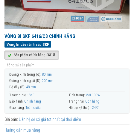
VÒNG BI SKF 6416/C3 CHÍNH HÃNG
Vòng bi cầu rãnh sâu SKF
Sản phẩm chính hãng SKF ®
Thông số sản phẩm
Đường kính trong (d):
80 mm
Đường kính ngoài (D):
200 mm
Độ dày (B):
48 mm
Thương hiệu:
SKF
Tình trạng:
Mới 100%
Bảo hành:
Chính hãng
Trạng thái:
Còn hàng
Giao hàng:
Toàn quốc
Hỗ trợ kỹ thuật:
24/7
Giá bán:
Liên hệ để có giá tốt nhất tại thời điểm
Hướng dẫn mua hàng