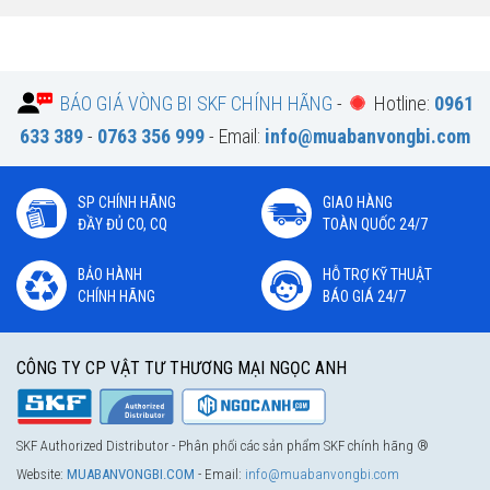
BÁO GIÁ VÒNG BI SKF CHÍNH HÃNG
-
Hotline:
0961
633 389
-
0763 356 999
- Email:
info@muabanvongbi.com
SP CHÍNH HÃNG
GIAO HÀNG
ĐẦY ĐỦ CO, CQ
TOÀN QUỐC 24/7
BẢO HÀNH
HỖ TRỢ KỸ THUẬT
CHÍNH HÃNG
BÁO GIÁ 24/7
CÔNG TY CP VẬT TƯ THƯƠNG MẠI NGỌC ANH
SKF Authorized Distributor - Phân phối các sản phẩm SKF chính hãng ®
Website:
MUABANVONGBI.COM
- Email:
info@muabanvongbi.com