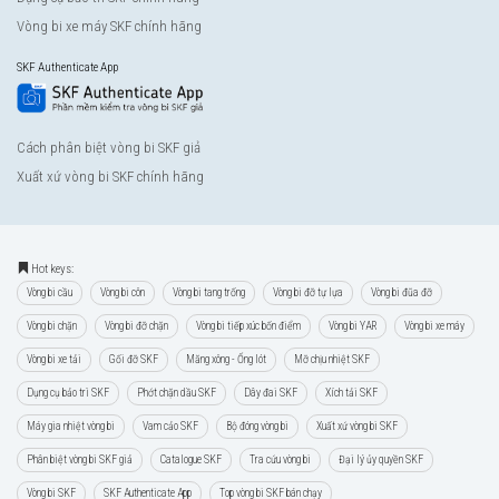
Vòng bi xe máy SKF chính hãng
SKF Authenticate App
Cách phân biệt vòng bi SKF giả
Xuất xứ vòng bi SKF chính hãng
Hot keys:
Vòng bi cầu
Vòng bi côn
Vòng bi tang trống
Vòng bi đỡ tự lựa
Vòng bi đũa đỡ
Vòng bi chặn
Vòng bi đỡ chặn
Vòng bi tiếp xúc bốn điểm
Vòng bi YAR
Vòng bi xe máy
Vòng bi xe tải
Gối đỡ SKF
Măng xông - Ống lót
Mỡ chịu nhiệt SKF
Dụng cụ bảo trì SKF
Phớt chặn dầu SKF
Dây đai SKF
Xích tải SKF
Máy gia nhiệt vòng bi
Vam cảo SKF
Bộ đóng vòng bi
Xuất xứ vòng bi SKF
Phân biệt vòng bi SKF giả
Catalogue SKF
Tra cứu vòng bi
Đại lý ủy quyền SKF
Vòng bi SKF
SKF Authenticate App
Top vòng bi SKF bán chạy