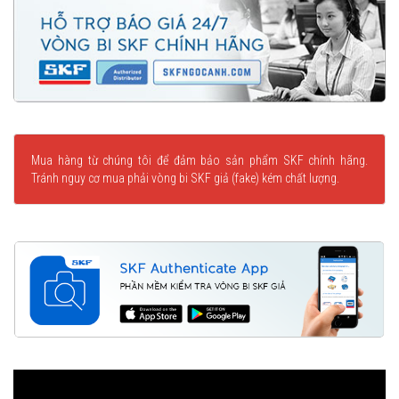
Mua hàng từ chúng tôi để đảm bảo sản phẩm SKF chính hãng.
Tránh nguy cơ mua phải vòng bi SKF giả (fake) kém chất lượng.