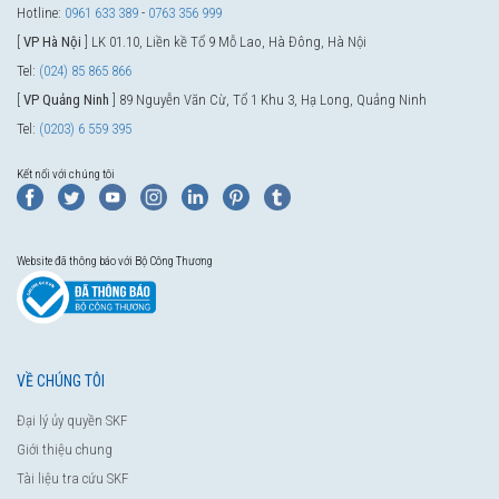
Hotline:
0961 633 389
-
0763 356 999
[
VP Hà Nội
] LK 01.10, Liền kề Tổ 9 Mỗ Lao, Hà Đông, Hà Nội
Tel:
(024) 85 865 866
[
VP Quảng Ninh
] 89 Nguyễn Văn Cừ, Tổ 1 Khu 3, Hạ Long, Quảng Ninh
Tel:
(0203) 6 559 395
Kết nối với chúng tôi
Website đã thông báo với Bộ Công Thương
VỀ CHÚNG TÔI
Đại lý ủy quyền SKF
Giới thiệu chung
Tài liệu tra cứu SKF