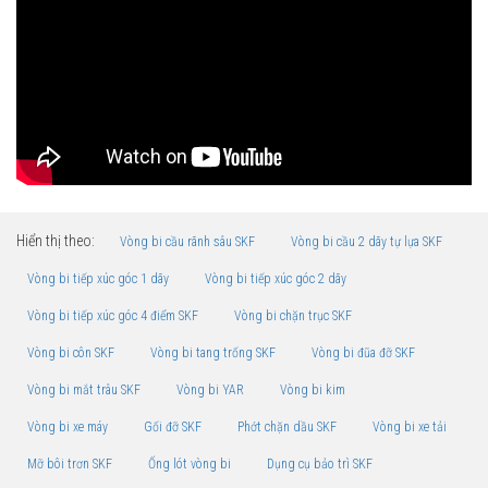
Hiển thị theo:
Vòng bi cầu rãnh sâu SKF
Vòng bi cầu 2 dãy tự lựa SKF
Vòng bi tiếp xúc góc 1 dãy
Vòng bi tiếp xúc góc 2 dãy
Vòng bi tiếp xúc góc 4 điểm SKF
Vòng bi chặn trục SKF
Vòng bi côn SKF
Vòng bi tang trống SKF
Vòng bi đũa đỡ SKF
Vòng bi mắt trâu SKF
Vòng bi YAR
Vòng bi kim
Vòng bi xe máy
Gối đỡ SKF
Phớt chặn dầu SKF
Vòng bi xe tải
Mỡ bôi trơn SKF
Ống lót vòng bi
Dụng cụ bảo trì SKF