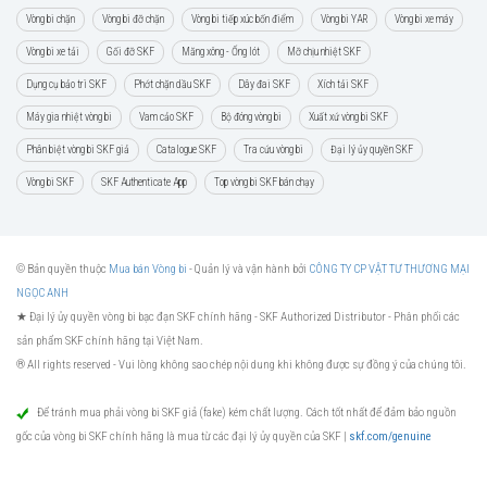
Vòng bi chặn
Vòng bi đỡ chặn
Vòng bi tiếp xúc bốn điểm
Vòng bi YAR
Vòng bi xe máy
Vòng bi xe tải
Gối đỡ SKF
Măng xông - Ống lót
Mỡ chịu nhiệt SKF
Dụng cụ bảo trì SKF
Phớt chặn dầu SKF
Dây đai SKF
Xích tải SKF
Máy gia nhiệt vòng bi
Vam cảo SKF
Bộ đóng vòng bi
Xuất xứ vòng bi SKF
Phân biệt vòng bi SKF giả
Catalogue SKF
Tra cứu vòng bi
Đại lý ủy quyền SKF
Vòng bi SKF
SKF Authenticate App
Top vòng bi SKF bán chạy
© Bản quyền thuộc
Mua bán Vòng bi
- Quản lý và vận hành bởi
CÔNG TY CP VẬT TƯ THƯƠNG MẠI
NGỌC ANH
★ Đại lý ủy quyền vòng bi bạc đạn SKF chính hãng -
SKF Authorized Distributor
- Phân phối các
sản phẩm SKF chính hãng tại Việt Nam.
® All rights reserved - Vui lòng không sao chép nội dung khi không được sự đồng ý của chúng tôi.
Để tránh mua phải vòng bi SKF giả (fake) kém chất lượng. Cách tốt nhất để đảm bảo nguồn
gốc của vòng bi SKF chính hãng là mua từ các đại lý ủy quyền của SKF |
skf.com/genuine