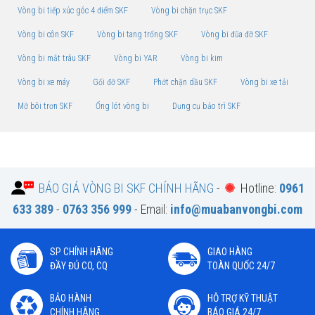
Vòng bi tiếp xúc góc 4 điểm SKF
Vòng bi chặn trục SKF
Vòng bi côn SKF
Vòng bi tang trống SKF
Vòng bi đũa đỡ SKF
Vòng bi mắt trâu SKF
Vòng bi YAR
Vòng bi kim
Vòng bi xe máy
Gối đỡ SKF
Phớt chặn dầu SKF
Vòng bi xe tải
Mỡ bôi trơn SKF
Ống lót vòng bi
Dụng cụ bảo trì SKF
BÁO GIÁ VÒNG BI SKF CHÍNH HÃNG
-
Hotline:
0961
633 389
-
0763 356 999
- Email:
info@muabanvongbi.com
SP CHÍNH HÃNG
GIAO HÀNG
ĐẦY ĐỦ CO, CQ
TOÀN QUỐC 24/7
BẢO HÀNH
HỖ TRỢ KỸ THUẬT
CHÍNH HÃNG
BÁO GIÁ 24/7