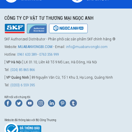
CÔNG TY CP VẬT TƯ THƯƠNG MẠI NGỌC ANH
SKF Authorized Distributor - Phân phối các sản phẩm SKF chính hãng ®
Website:
MUABANVONGBI.COM
- Email:
info@muabanvongbi.com
Hotline:
0961 633 389
-
0763 356 999
[
VP Hà Nội
] LK 01.10, Liền kề Tổ 9 Mỗ Lao, Hà Đông, Hà Nội
Tel:
(024) 85 865 866
[
VP Quảng Ninh
] 89 Nguyễn Văn Cừ, Tổ 1 Khu 3, Hạ Long, Quảng Ninh
Tel:
(0203) 6 559 395
Kết nối với chúng tôi
Website đã thông báo với Bộ Công Thương