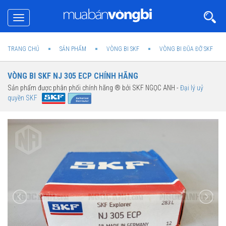
Toggle
navigation
TRANG CHỦ
SẢN PHẨM
VÒNG BI SKF
VÒNG BI ĐŨA ĐỠ SKF
VÒNG BI SKF NJ 305 ECP CHÍNH HÃNG
Sản phẩm được phân phối chính hãng ® bởi SKF NGỌC ANH -
Đại lý uỷ
quyền SKF