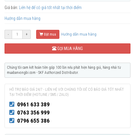
Giá bán:
Liên hệ để có giá tốt nhất tại thời điểm
Hướng dẫn mua hàng
Hướng dẫn mua hàng
-
+
Đặt mua
GỌI MUA HÀNG
Chúng tôi cam kết hoàn tiền gấp 100 lần nếu phát hiện hàng giả, hàng nhái từ
muabanvongbi.com - SKF Authorized Distributor.
HỖ TRỢ BÁO GIÁ 24/7 - LIÊN HỆ VỚI CHÚNG TÔI ĐỂ CÓ BÁO GIÁ TỐT NHẤT
TẠI THỜI ĐIỂM (HOTLINE / SMS / ZALO)
0961 633 389
0763 356 999
0796 655 386