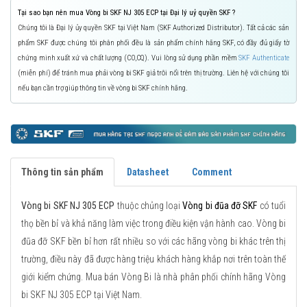
Tại sao bạn nên mua Vòng bi SKF NJ 305 ECP tại Đại lý uỷ quyền SKF ?
Chúng tôi là Đại lý ủy quyền SKF tại Việt Nam (SKF Authorized Distributor). Tất cả các sản
phẩm SKF được chúng tôi phân phối đều là sản phẩm chính hãng SKF, có đầy đủ giấy tờ
chứng minh xuất xứ và chất lượng (CO,CQ). Vui lòng sử dụng phần mềm
SKF Authenticate
(miễn phí) để tránh mua phải vòng bi SKF giả trôi nổi trên thị trường. Liên hệ với chúng tôi
nếu bạn cần trợ giúp thông tin về vòng bi SKF chính hãng.
Thông tin sản phẩm
Datasheet
Comment
Vòng bi SKF NJ 305 ECP
thuộc chủng loại
Vòng bi đũa đỡ SKF
có tuổi
thọ bền bỉ và khả năng làm việc trong điều kiện vận hành cao. Vòng bi
đũa đỡ SKF bền bỉ hơn rất nhiều so với các hãng vòng bi khác trên thị
trường, điều này đã được hàng triệu khách hàng khắp nơi trên toàn thế
giới kiểm chứng. Mua bán Vòng Bi là nhà phân phối chính hãng Vòng
bi SKF NJ 305 ECP tại Việt Nam.