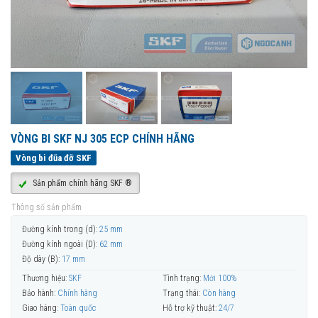
VÒNG BI SKF NJ 305 ECP CHÍNH HÃNG
Vòng bi đũa đỡ SKF
Sản phẩm chính hãng SKF ®
Thông số sản phẩm
Đường kính trong (d):
25 mm
Đường kính ngoài (D):
62 mm
Độ dày (B):
17 mm
Thương hiệu:
SKF
Tình trạng:
Mới 100%
Bảo hành:
Chính hãng
Trạng thái:
Còn hàng
Giao hàng:
Toàn quốc
Hỗ trợ kỹ thuật:
24/7