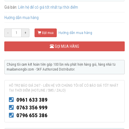
Giá bán:
Liên hệ để có giá tốt nhất tại thời điểm
Hướng dẫn mua hàng
Hướng dẫn mua hàng
-
+
Đặt mua
GỌI MUA HÀNG
Chúng tôi cam kết hoàn tiền gấp 100 lần nếu phát hiện hàng giả, hàng nhái từ
muabanvongbi.com - SKF Authorized Distributor.
HỖ TRỢ BÁO GIÁ 24/7 - LIÊN HỆ VỚI CHÚNG TÔI ĐỂ CÓ BÁO GIÁ TỐT NHẤT
TẠI THỜI ĐIỂM (HOTLINE / SMS / ZALO)
0961 633 389
0763 356 999
0796 655 386