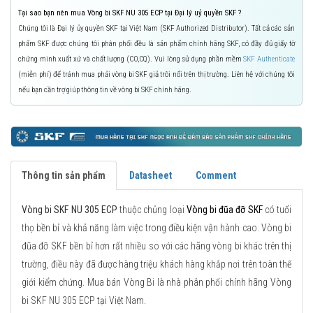
Tại sao bạn nên mua Vòng bi SKF NU 305 ECP tại Đại lý uỷ quyền SKF ?
Chúng tôi là Đại lý ủy quyền SKF tại Việt Nam (SKF Authorized Distributor). Tất cả các sản
phẩm SKF được chúng tôi phân phối đều là sản phẩm chính hãng SKF, có đầy đủ giấy tờ
chứng minh xuất xứ và chất lượng (CO,CQ). Vui lòng sử dụng phần mềm
SKF Authenticate
(miễn phí) để tránh mua phải vòng bi SKF giả trôi nổi trên thị trường. Liên hệ với chúng tôi
nếu bạn cần trợ giúp thông tin về vòng bi SKF chính hãng.
Thông tin sản phẩm
Datasheet
Comment
Vòng bi SKF NU 305 ECP
thuộc chủng loại
Vòng bi đũa đỡ SKF
có tuổi
thọ bền bỉ và khả năng làm việc trong điều kiện vận hành cao. Vòng bi
đũa đỡ SKF bền bỉ hơn rất nhiều so với các hãng vòng bi khác trên thị
trường, điều này đã được hàng triệu khách hàng khắp nơi trên toàn thế
giới kiểm chứng. Mua bán Vòng Bi là nhà phân phối chính hãng Vòng
bi SKF NU 305 ECP tại Việt Nam.