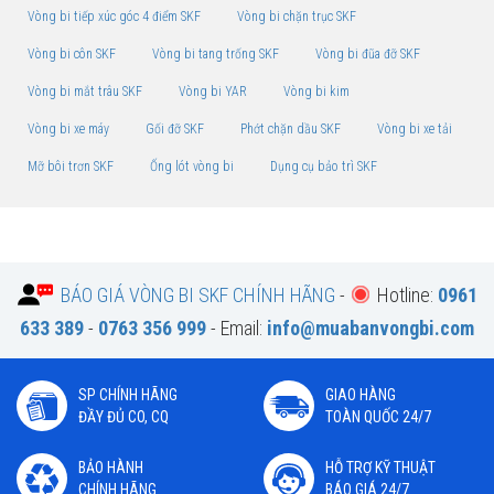
Vòng bi tiếp xúc góc 4 điểm SKF
Vòng bi chặn trục SKF
Vòng bi côn SKF
Vòng bi tang trống SKF
Vòng bi đũa đỡ SKF
Vòng bi mắt trâu SKF
Vòng bi YAR
Vòng bi kim
Vòng bi xe máy
Gối đỡ SKF
Phớt chặn dầu SKF
Vòng bi xe tải
Mỡ bôi trơn SKF
Ống lót vòng bi
Dụng cụ bảo trì SKF
BÁO GIÁ VÒNG BI SKF CHÍNH HÃNG
-
Hotline:
0961
633 389
-
0763 356 999
- Email:
info@muabanvongbi.com
SP CHÍNH HÃNG
GIAO HÀNG
ĐẦY ĐỦ CO, CQ
TOÀN QUỐC 24/7
BẢO HÀNH
HỖ TRỢ KỸ THUẬT
CHÍNH HÃNG
BÁO GIÁ 24/7