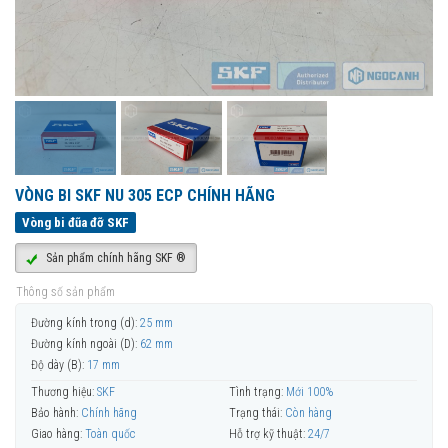
VÒNG BI SKF NU 305 ECP CHÍNH HÃNG
Vòng bi đũa đỡ SKF
Sản phẩm chính hãng SKF ®
Thông số sản phẩm
Đường kính trong (d):
25 mm
Đường kính ngoài (D):
62 mm
Độ dày (B):
17 mm
Thương hiệu:
SKF
Tình trạng:
Mới 100%
Bảo hành:
Chính hãng
Trạng thái:
Còn hàng
Giao hàng:
Toàn quốc
Hỗ trợ kỹ thuật:
24/7