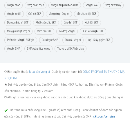
Vòng bi chặn
Vòng bi đỡ chặn
Vòng bi tiếp xúc bốn điểm
Vòng bi YAR
Vòng bi xe máy
Vòng bi xe tải
Gối đỡ SKF
Măng xông - Ống lót
Mỡ chịu nhiệt SKF
Dụng cụ bảo trì SKF
Phớt chặn dầu SKF
Dây đai SKF
Xích tải SKF
Máy gia nhiệt vòng bi
Vam cảo SKF
Bộ đóng vòng bi
Xuất xứ vòng bi SKF
Phân biệt vòng bi SKF giả
Catalogue SKF
Tra cứu vòng bi
Đại lý ủy quyền SKF
Vòng bi SKF
SKF Authenticate App
Top vòng bi SKF bán chạy
© Bản quyền thuộc
Mua bán Vòng bi
- Quản lý và vận hành bởi
CÔNG TY CP VẬT TƯ THƯƠNG MẠI
NGỌC ANH
★ Đại lý ủy quyền vòng bi bạc đạn SKF chính hãng -
SKF Authorized Distributor
- Phân phối các
sản phẩm SKF chính hãng tại Việt Nam.
® All rights reserved - Vui lòng không sao chép nội dung khi không được sự đồng ý của chúng tôi.
Để tránh mua phải vòng bi SKF giả (fake) kém chất lượng. Cách tốt nhất để đảm bảo nguồn
gốc của vòng bi SKF chính hãng là mua từ các đại lý ủy quyền của SKF |
skf.com/genuine