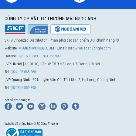
CÔNG TY CP VẬT TƯ THƯƠNG MẠI NGỌC ANH
SKF Authorized Distributor - Phân phối các sản phẩm SKF chính hãng ®
Website:
MUABANVONGBI.COM
- Email:
info@muabanvongbi.com
Hotline:
0961 633 389
-
0763 356 999
[
VP Hà Nội
] LK 01.10, Liền kề Tổ 9 Mỗ Lao, Hà Đông, Hà Nội
Tel:
(024) 85 865 866
[
VP Quảng Ninh
] 89 Nguyễn Văn Cừ, Tổ 1 Khu 3, Hạ Long, Quảng Ninh
Tel:
(0203) 6 559 395
Kết nối với chúng tôi
Website đã thông báo với Bộ Công Thương