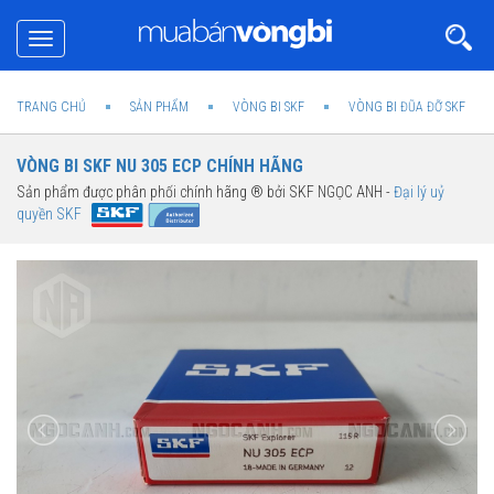
Toggle
navigation
TRANG CHỦ
SẢN PHẨM
VÒNG BI SKF
VÒNG BI ĐŨA ĐỠ SKF
VÒNG BI SKF NU 305 ECP CHÍNH HÃNG
Sản phẩm được phân phối chính hãng ® bởi SKF NGỌC ANH -
Đại lý uỷ
quyền SKF