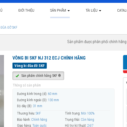
HỦ
GIỚI THIỆU
SẢN PHẨM
TÀI LIỆU
CATA
 ĐŨA ĐỠ SKF
Sản phẩm được phân phối chính hãn
VÒNG BI SKF NJ 312 ECJ CHÍNH HÃNG
Vòng bi đũa đỡ SKF
Sản phẩm chính hãng SKF ®
Thông số sản phẩm
Đường kính trong (d):
60 mm
Đường kính ngoài (D):
130 mm
Độ dày (B):
31 mm
Thương hiệu:
SKF
Tình trạng:
Mới 100%
Bảo hành:
Chính hãng
Trạng thái:
Còn hàng
Giao hàng:
Toàn quốc
Hỗ trợ kỹ thuật:
24/7