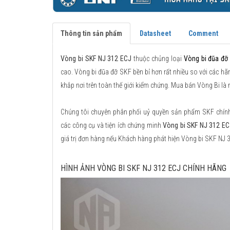
Thông tin sản phẩm
Datasheet
Comment
Vòng bi SKF NJ 312 ECJ
thuộc chủng loại
Vòng bi đũa đỡ
cao. Vòng bi đũa đỡ SKF bền bỉ hơn rất nhiều so với các hãn
khắp nơi trên toàn thế giới kiểm chứng. Mua bán Vòng Bi là
Chúng tôi chuyên phân phối uỷ quyền sản phẩm SKF chính h
các công cụ và tiện ích chứng minh
Vòng bi SKF NJ 312 EC
giá trị đơn hàng nếu Khách hàng phát hiện Vòng bi SKF NJ 
HÌNH ẢNH VÒNG BI SKF NJ 312 ECJ CHÍNH HÃNG