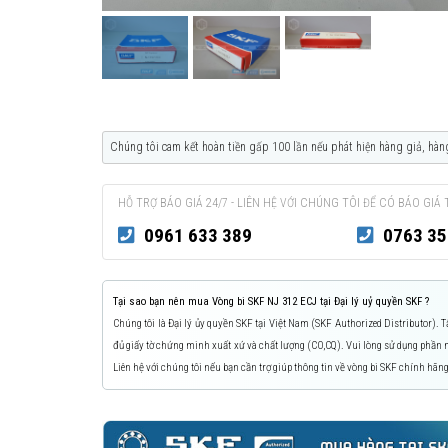
Chúng tôi cam kết hoàn tiền gấp 100 lần nếu phát hiện hàng giả, hàn
HỖ TRỢ BÁO GIÁ 24/7 - LIÊN HỆ VỚI CHÚNG TÔI ĐỂ CÓ BÁO GIÁ 
0961 633 389
0763 35
Tại sao bạn nên mua Vòng bi SKF NJ 312 ECJ tại Đại lý uỷ quyền SKF ?
Chúng tôi là Đại lý ủy quyền SKF tại Việt Nam (SKF Authorized Distributor).
đủ giấy tờ chứng minh xuất xứ và chất lượng (CO,CQ). Vui lòng sử dụng phầ
Liên hệ với chúng tôi nếu bạn cần trợ giúp thông tin về vòng bi SKF chính hãng