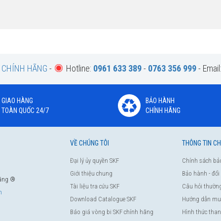
F CHÍNH HÃNG
-
Hotline:
0961 633 389
-
0763 356 999
- Email
GIAO HÀNG
BẢO HÀNH
TOÀN QUỐC 24/7
CHÍNH HÃNG
VỀ CHÚNG TÔI
THÔNG TIN C
Đại lý ủy quyền SKF
Chính sách bả
Giới thiệu chung
Bảo hành - đổi
hãng ®
Tài liệu tra cứu SKF
Câu hỏi thườn
m
Download Catalogue SKF
Hướng dẫn mu
Báo giá vòng bi SKF chính hãng
Hình thức tha