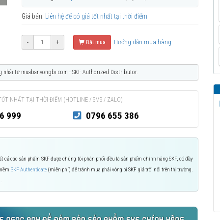
Giá bán:
Liên hệ để có giá tốt nhất tại thời điểm
Hướng dẫn mua hàng
-
+
Đặt mua
g nhái từ muabanvongbi.com - SKF Authorized Distributor.
TỐT NHẤT TẠI THỜI ĐIỂM (HOTLINE / SMS / ZALO)
6 999
0796 655 386
 Tất cả các sản phẩm SKF được chúng tôi phân phối đều là sản phẩm chính hãng SKF, có đầy
n mềm
SKF Authenticate
(miễn phí) để tránh mua phải vòng bi SKF giả trôi nổi trên thị trường.
.