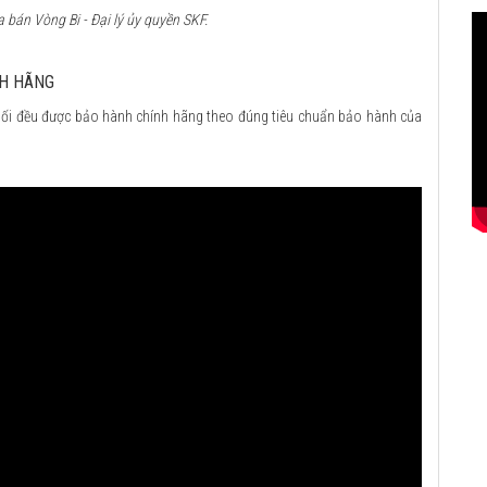
bán Vòng Bi - Đại lý ủy quyền SKF.
NH HÃNG
ối đều được bảo hành chính hãng theo đúng tiêu chuẩn bảo hành của