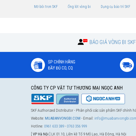
Mỡ bôi trơn SKF
Ống lót vòng bi
Dụng cụ bảo trì SKF
BÁO GIÁ VÒNG BI SK
SP CHÍNH HÃNG
ĐẦY ĐỦ CO, CQ
CÔNG TY CP VẬT TƯ THƯƠNG MẠI NGỌC ANH
SKF Authorized Distributor - Phân phối các sản phẩm SKF chính 
Website:
MUABANVONGBI.COM
- Email:
info@muabanvongbi.co
Hotline:
0961 633 389
-
0763 356 999
[
VP Hà Nội
] LK 01.10, Liền kề Tổ 9 Mỗ Lao, Hà Đông, Hà Nội