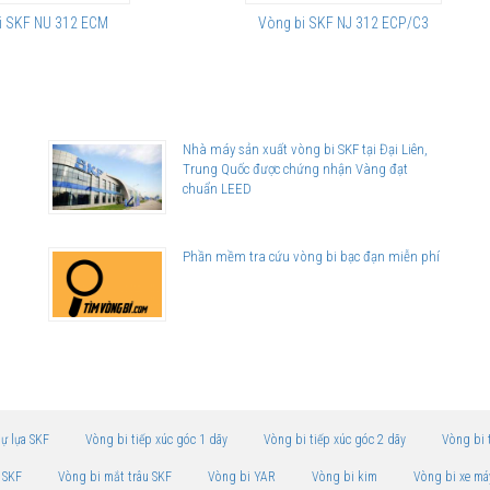
i SKF NU 312 ECM
Vòng bi SKF NJ 312 ECP/C3
Nhà máy sản xuất vòng bi SKF tại Đại Liên,
Trung Quốc được chứng nhận Vàng đạt
chuẩn LEED
n
Phần mềm tra cứu vòng bi bạc đạn miễn phí
tự lựa SKF
Vòng bi tiếp xúc góc 1 dãy
Vòng bi tiếp xúc góc 2 dãy
Vòng bi 
 SKF
Vòng bi mắt trâu SKF
Vòng bi YAR
Vòng bi kim
Vòng bi xe má