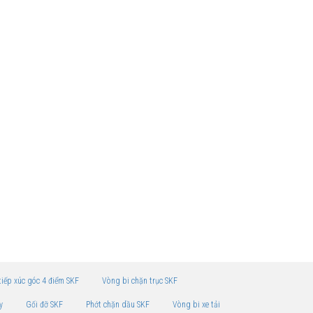
tiếp xúc góc 4 điểm SKF
Vòng bi chặn trục SKF
y
Gối đỡ SKF
Phớt chặn dầu SKF
Vòng bi xe tải