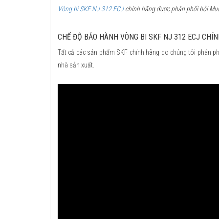
Vòng bi SKF NJ 312 ECJ
chính hãng được phân phối bởi Mua 
CHẾ ĐỘ BẢO HÀNH VÒNG BI SKF NJ 312 ECJ CHÍ
Tất cả các sản phẩm SKF chính hãng do chúng tôi phân ph
nhà sản xuất.