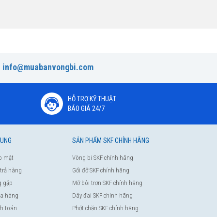
:
info@muabanvongbi.com
HỖ TRỢ KỸ THUẬT
BÁO GIÁ 24/7
HUNG
SẢN PHẨM SKF CHÍNH HÃNG
o mật
Vòng bi SKF chính hãng
 trả hàng
Gối đỡ SKF chính hãng
g gặp
Mỡ bôi trơn SKF chính hãng
a hàng
Dây đai SKF chính hãng
nh toán
Phớt chặn SKF chính hãng