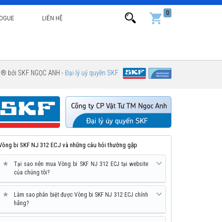
0
LOGUE
LIÊN HỆ
g ® bởi SKF NGỌC ANH -
Đại lý uỷ quyền SKF
Vòng bi SKF NJ 312 ECJ và những câu hỏi thường gặp
★
Tại sao nên mua Vòng bi SKF NJ 312 ECJ tại website
của chúng tôi?
★
Làm sao phân biệt được Vòng bi SKF NJ 312 ECJ chính
hãng?