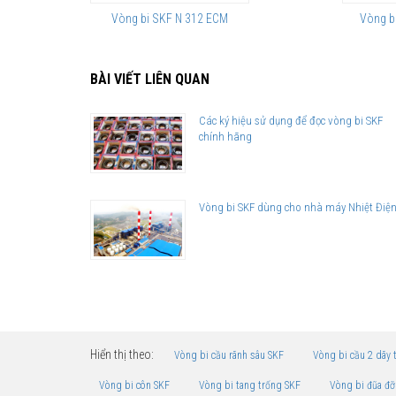
Vòng bi SKF N 312 ECM
Vòng b
BÀI VIẾT LIÊN QUAN
Các ký hiệu sử dụng để đọc vòng bi SKF
chính hãng
Vòng bi SKF dùng cho nhà máy Nhiệt Điệ
Hiển thị theo:
Vòng bi cầu rãnh sâu SKF
Vòng bi cầu 2 dãy 
Vòng bi côn SKF
Vòng bi tang trống SKF
Vòng bi đũa đỡ