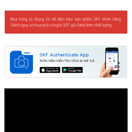
Mua hàng từ chúng tôi để đảm bảo sản phẩm SKF chính hãng.
Tránh nguy cơ mua phải vòng bi SKF giả (fake) kém chất lượng.