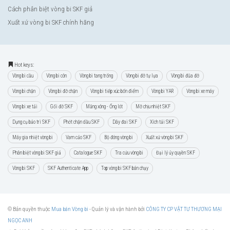
Cách phân biệt vòng bi SKF giả
Xuất xứ vòng bi SKF chính hãng
Hot keys:
Vòng bi cầu
Vòng bi côn
Vòng bi tang trống
Vòng bi đỡ tự lựa
Vòng bi đũa đỡ
Vòng bi chặn
Vòng bi đỡ chặn
Vòng bi tiếp xúc bốn điểm
Vòng bi YAR
Vòng bi xe máy
Vòng bi xe tải
Gối đỡ SKF
Măng xông - Ống lót
Mỡ chịu nhiệt SKF
Dụng cụ bảo trì SKF
Phớt chặn dầu SKF
Dây đai SKF
Xích tải SKF
Máy gia nhiệt vòng bi
Vam cảo SKF
Bộ đóng vòng bi
Xuất xứ vòng bi SKF
Phân biệt vòng bi SKF giả
Catalogue SKF
Tra cứu vòng bi
Đại lý ủy quyền SKF
Vòng bi SKF
SKF Authenticate App
Top vòng bi SKF bán chạy
© Bản quyền thuộc
Mua bán Vòng bi
- Quản lý và vận hành bởi
CÔNG TY CP VẬT TƯ THƯƠNG MẠI
NGỌC ANH