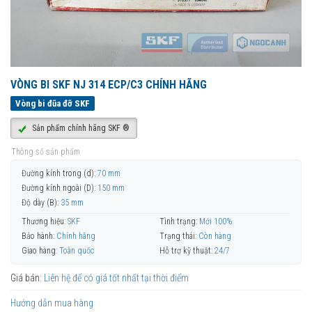
VÒNG BI SKF NJ 314 ECP/C3 CHÍNH HÃNG
Vòng bi đũa đỡ SKF
Sản phẩm chính hãng SKF ®
Thông số sản phẩm
Đường kính trong (d):
70 mm
Đường kính ngoài (D):
150 mm
Độ dày (B):
35 mm
Thương hiệu:
SKF
Tình trạng:
Mới 100%
Bảo hành:
Chính hãng
Trạng thái:
Còn hàng
Giao hàng:
Toàn quốc
Hỗ trợ kỹ thuật:
24/7
Giá bán:
Liên hệ để có giá tốt nhất tại thời điểm
Hướng dẫn mua hàng