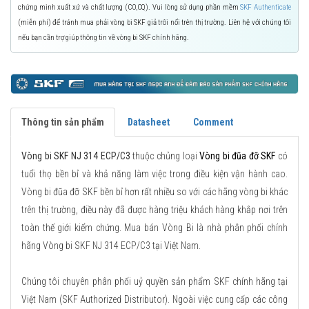
chứng minh xuất xứ và chất lượng (CO,CQ). Vui lòng sử dụng phần mềm
SKF Authenticate
(miễn phí) để tránh mua phải vòng bi SKF giả trôi nổi trên thị trường. Liên hệ với chúng tôi
nếu bạn cần trợ giúp thông tin về vòng bi SKF chính hãng.
Thông tin sản phẩm
Datasheet
Comment
Vòng bi SKF NJ 314 ECP/C3
thuộc chủng loại
Vòng bi đũa đỡ SKF
có
tuổi thọ bền bỉ và khả năng làm việc trong điều kiện vận hành cao.
Vòng bi đũa đỡ SKF bền bỉ hơn rất nhiều so với các hãng vòng bi khác
trên thị trường, điều này đã được hàng triệu khách hàng khắp nơi trên
toàn thế giới kiểm chứng. Mua bán Vòng Bi là nhà phân phối chính
hãng Vòng bi SKF NJ 314 ECP/C3 tại Việt Nam.
Chúng tôi chuyên phân phối uỷ quyền sản phẩm SKF chính hãng tại
Việt Nam (SKF Authorized Distributor). Ngoài việc cung cấp các công