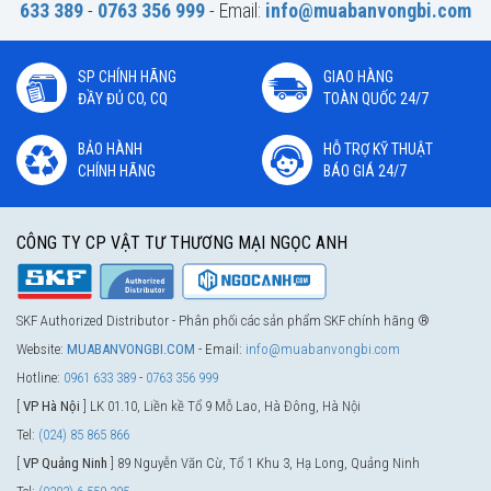
633 389
-
0763 356 999
- Email:
info@muabanvongbi.com
SP CHÍNH HÃNG
GIAO HÀNG
ĐẦY ĐỦ CO, CQ
TOÀN QUỐC 24/7
BẢO HÀNH
HỖ TRỢ KỸ THUẬT
CHÍNH HÃNG
BÁO GIÁ 24/7
CÔNG TY CP VẬT TƯ THƯƠNG MẠI NGỌC ANH
SKF Authorized Distributor - Phân phối các sản phẩm SKF chính hãng ®
Website:
MUABANVONGBI.COM
- Email:
info@muabanvongbi.com
Hotline:
0961 633 389
-
0763 356 999
[
VP Hà Nội
] LK 01.10, Liền kề Tổ 9 Mỗ Lao, Hà Đông, Hà Nội
Tel:
(024) 85 865 866
[
VP Quảng Ninh
] 89 Nguyễn Văn Cừ, Tổ 1 Khu 3, Hạ Long, Quảng Ninh