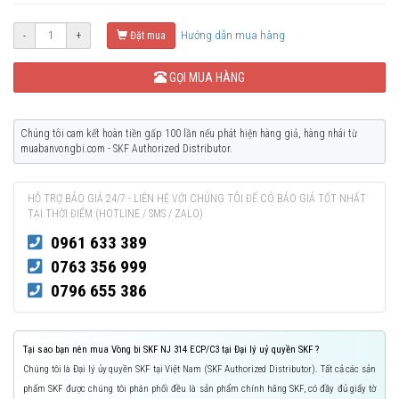
Hướng dẫn mua hàng
-
+
Đặt mua
GỌI MUA HÀNG
Chúng tôi cam kết hoàn tiền gấp 100 lần nếu phát hiện hàng giả, hàng nhái từ
muabanvongbi.com - SKF Authorized Distributor.
HỖ TRỢ BÁO GIÁ 24/7 - LIÊN HỆ VỚI CHÚNG TÔI ĐỂ CÓ BÁO GIÁ TỐT NHẤT
TẠI THỜI ĐIỂM (HOTLINE / SMS / ZALO)
0961 633 389
0763 356 999
0796 655 386
Tại sao bạn nên mua Vòng bi SKF NJ 314 ECP/C3 tại Đại lý uỷ quyền SKF ?
Chúng tôi là Đại lý ủy quyền SKF tại Việt Nam (SKF Authorized Distributor). Tất cả các sản
phẩm SKF được chúng tôi phân phối đều là sản phẩm chính hãng SKF, có đầy đủ giấy tờ