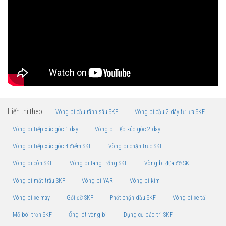
Hiển thị theo:
Vòng bi cầu rãnh sâu SKF
Vòng bi cầu 2 dãy tự lựa SKF
Vòng bi tiếp xúc góc 1 dãy
Vòng bi tiếp xúc góc 2 dãy
Vòng bi tiếp xúc góc 4 điểm SKF
Vòng bi chặn trục SKF
Vòng bi côn SKF
Vòng bi tang trống SKF
Vòng bi đũa đỡ SKF
Vòng bi mắt trâu SKF
Vòng bi YAR
Vòng bi kim
Vòng bi xe máy
Gối đỡ SKF
Phớt chặn dầu SKF
Vòng bi xe tải
Mỡ bôi trơn SKF
Ống lót vòng bi
Dụng cụ bảo trì SKF