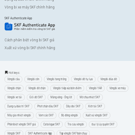
Vòng bi xe máy SKF chính hãng
SKF Authenticate App
Cách phân biệt vòng bi SKF giả
Xuất xứ vòng bi SKF chính hãng
Hot keys:
Vòng bi cầu
Vòng bi côn
Vòng bi tang trống
Vòng bi đỡ tự lựa
Vòng bi đũa đỡ
Vòng bi chặn
Vòng bi đỡ chặn
Vòng bi tiếp xúc bốn điểm
Vòng bi YAR
Vòng bi xe máy
Vòng bi xe tải
Gối đỡ SKF
Măng xông - Ống lót
Mỡ chịu nhiệt SKF
Dụng cụ bảo trì SKF
Phớt chặn dầu SKF
Dây đai SKF
Xích tải SKF
Máy gia nhiệt vòng bi
Vam cảo SKF
Bộ đóng vòng bi
Xuất xứ vòng bi SKF
Phân biệt vòng bi SKF giả
Catalogue SKF
Tra cứu vòng bi
Đại lý ủy quyền SKF
Vòng bi SKF
SKF Authenticate App
Top vòng bi SKF bán chạy