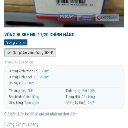
VÒNG BI SKF NKI 17/20 CHÍNH HÃNG
Vòng bi kim
Sản phẩm chính hãng SKF ®
Thông số sản phẩm
Đường kính trong (d):
17 mm
Đường kính ngoài (D):
29 mm
Độ dày (B):
20 mm
Thương hiệu:
SKF
Tình trạng:
Mới 100%
Bảo hành:
Chính hãng
Trạng thái:
Còn hàng
Giao hàng:
Toàn quốc
Hỗ trợ kỹ thuật:
24/7
Giá bán:
Liên hệ để có giá tốt nhất tại thời điểm
Hướng dẫn mua hàng