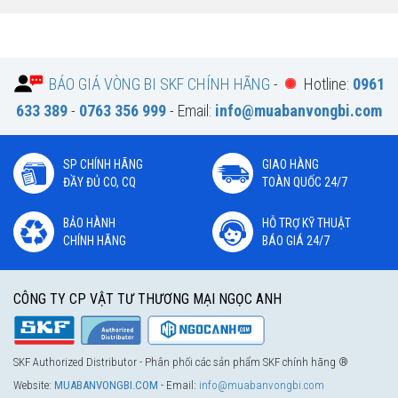
BÁO GIÁ VÒNG BI SKF CHÍNH HÃNG
-
Hotline:
0961
633 389
-
0763 356 999
- Email:
info@muabanvongbi.com
SP CHÍNH HÃNG
GIAO HÀNG
ĐẦY ĐỦ CO, CQ
TOÀN QUỐC 24/7
BẢO HÀNH
HỖ TRỢ KỸ THUẬT
CHÍNH HÃNG
BÁO GIÁ 24/7
CÔNG TY CP VẬT TƯ THƯƠNG MẠI NGỌC ANH
SKF Authorized Distributor - Phân phối các sản phẩm SKF chính hãng ®
Website:
MUABANVONGBI.COM
- Email:
info@muabanvongbi.com