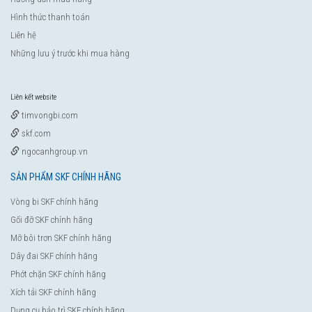
Hình thức thanh toán
Liên hệ
Những lưu ý trước khi mua hàng
Liên kết website
timvongbi.com
skf.com
ngocanhgroup.vn
SẢN PHẨM SKF CHÍNH HÃNG
Vòng bi SKF chính hãng
Gối đỡ SKF chính hãng
Mỡ bôi trơn SKF chính hãng
Dây đai SKF chính hãng
Phớt chặn SKF chính hãng
Xích tải SKF chính hãng
Dụng cụ bảo trì SKF chính hãng