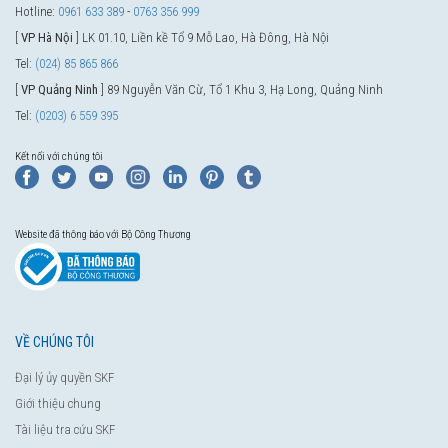
Hotline:
0961 633 389
-
0763 356 999
[
VP Hà Nội
] LK 01.10, Liền kề Tổ 9 Mỗ Lao, Hà Đông, Hà Nội
Tel:
(024) 85 865 866
[
VP Quảng Ninh
] 89 Nguyễn Văn Cừ, Tổ 1 Khu 3, Hạ Long, Quảng Ninh
Tel:
(0203) 6 559 395
Kết nối với chúng tôi
Website đã thông báo với Bộ Công Thương
VỀ CHÚNG TÔI
Đại lý ủy quyền SKF
Giới thiệu chung
Tài liệu tra cứu SKF