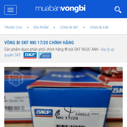
Toggle
navigation
TRANG CHỦ
SẢN PHẨM
VÒNG BI SKF
VÒNG BI KIM
VÒNG BI SKF NKI 17/20 CHÍNH HÃNG
Sản phẩm được phân phối chính hãng ® bởi SKF NGỌC ANH -
Đại lý uỷ
quyền SKF