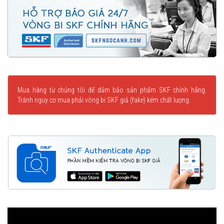
Mua hàng từ chúng tôi để đảm bảo sản phẩm SKF chính hãng.
Tránh nguy cơ mua phải vòng bi SKF giả (fake) kém chất lượng.