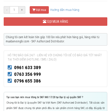
Hướng dẫn mua hàng
-
+
Đặt mua
GỌI MUA HÀNG
Chúng tôi cam kết hoàn tiền gấp 100 lần nếu phát hiện hàng giả, hàng nhái từ
muabanvongbi.com - SKF Authorized Distributor.
HỖ TRỢ BÁO GIÁ 24/7 - LIÊN HỆ VỚI CHÚNG TÔI ĐỂ CÓ BÁO GIÁ TỐT NHẤT
TẠI THỜI ĐIỂM (HOTLINE / SMS / ZALO)
0961 633 389
0763 356 999
0796 655 386
Tại sao bạn nên mua Vòng bi SKF NKI 17/20 tại Đại lý uỷ quyền SKF ?
Chúng tôi là Đại lý ủy quyền SKF tại Việt Nam (SKF Authorized Distributor). Tất cả các sản
phẩm SKF được chúng tôi phân phối đều là sản phẩm chính hãng SKF, có đầy đủ giấy tờ