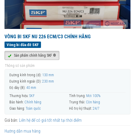
VÒNG BI SKF NU 226 ECM/C3 CHÍNH HÃNG
Vòng bi đũa đỡ SKF
Sản phẩm chính hãng SKF ®
Thông số sản phẩm
Đường kính trong (d):
130 mm
Đường kính ngoài (D):
230 mm
Độ dày (B):
40 mm
Thương hiệu:
SKF
Tình trạng:
Mới 100%
Bảo hành:
Chính hãng
Trạng thái:
Còn hàng
Giao hàng:
Toàn quốc
Hỗ trợ kỹ thuật:
24/7
Giá bán:
Liên hệ để có giá tốt nhất tại thời điểm
Hướng dẫn mua hàng