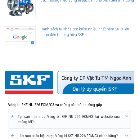
Các thương hiệu Vòng bi Bạc đạn phổ biến trên thị trường
Danh sách từ khóa tìm kiếm nhiều nhất năm 2018 liên
quan đến thương hiệu SKF
Vòng bi SKF NU 226 ECM/C3 và những câu hỏi thường gặp
★
Tại sao nên mua Vòng bi SKF NU 226 ECM/C3 tại website của
chúng tôi?
★
Làm sao phân biệt được Vòng bi SKF NU 226 ECM/C3 chính hãng?