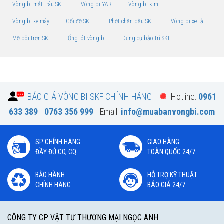
Vòng bi mắt trâu SKF
Vòng bi YAR
Vòng bi kim
Vòng bi xe máy
Gối đỡ SKF
Phớt chặn dầu SKF
Vòng bi xe tải
Mỡ bôi trơn SKF
Ống lót vòng bi
Dụng cụ bảo trì SKF
BÁO GIÁ VÒNG BI SKF CHÍNH HÃNG
-
Hotline:
0961
633 389
-
0763 356 999
- Email:
info@muabanvongbi.com
SP CHÍNH HÃNG
GIAO HÀNG
ĐẦY ĐỦ CO, CQ
TOÀN QUỐC 24/7
BẢO HÀNH
HỖ TRỢ KỸ THUẬT
CHÍNH HÃNG
BÁO GIÁ 24/7
CÔNG TY CP VẬT TƯ THƯƠNG MẠI NGỌC ANH