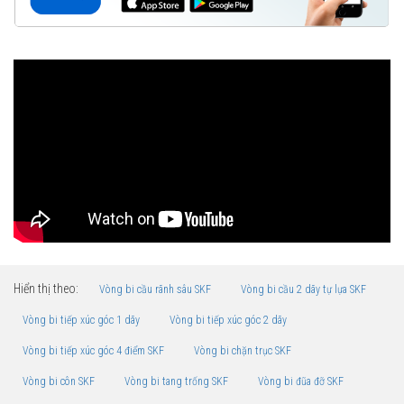
Hiển thị theo:
Vòng bi cầu rãnh sâu SKF
Vòng bi cầu 2 dãy tự lựa SKF
Vòng bi tiếp xúc góc 1 dãy
Vòng bi tiếp xúc góc 2 dãy
Vòng bi tiếp xúc góc 4 điểm SKF
Vòng bi chặn trục SKF
Vòng bi côn SKF
Vòng bi tang trống SKF
Vòng bi đũa đỡ SKF