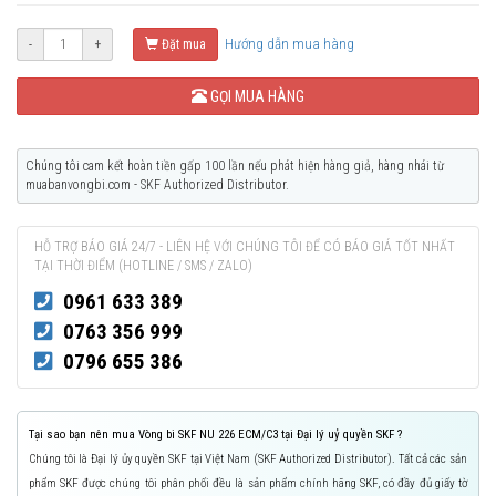
Hướng dẫn mua hàng
-
+
Đặt mua
GỌI MUA HÀNG
Chúng tôi cam kết hoàn tiền gấp 100 lần nếu phát hiện hàng giả, hàng nhái từ
muabanvongbi.com - SKF Authorized Distributor.
HỖ TRỢ BÁO GIÁ 24/7 - LIÊN HỆ VỚI CHÚNG TÔI ĐỂ CÓ BÁO GIÁ TỐT NHẤT
TẠI THỜI ĐIỂM (HOTLINE / SMS / ZALO)
0961 633 389
0763 356 999
0796 655 386
Tại sao bạn nên mua Vòng bi SKF NU 226 ECM/C3 tại Đại lý uỷ quyền SKF ?
Chúng tôi là Đại lý ủy quyền SKF tại Việt Nam (SKF Authorized Distributor). Tất cả các sản
phẩm SKF được chúng tôi phân phối đều là sản phẩm chính hãng SKF, có đầy đủ giấy tờ