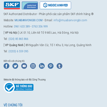
SKF Authorized Distributor - Phân phối các sản phẩm SKF chính hãng ®
Website:
MUABANVONGBI.COM
- Email:
info@muabanvongbi.com
Hotline:
0961 633 389
-
0763 356 999
[
VP Hà Nội
] LK 01.10, Liền kề Tổ 9 Mỗ Lao, Hà Đông, Hà Nội
Tel:
(024) 85 865 866
[
VP Quảng Ninh
] 89 Nguyễn Văn Cừ, Tổ 1 Khu 3, Hạ Long, Quảng Ninh
Tel:
(0203) 6 559 395
Kết nối với chúng tôi
Website đã thông báo với Bộ Công Thương
VỀ CHÚNG TÔI