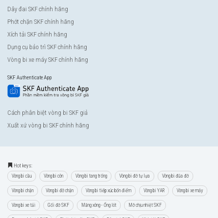
Dây đai SKF chính hãng
Phớt chặn SKF chính hãng
Xích tải SKF chính hãng
Dụng cụ bảo trì SKF chính hãng
Vòng bi xe máy SKF chính hãng
SKF Authenticate App
Cách phân biệt vòng bi SKF giả
Xuất xứ vòng bi SKF chính hãng
Hot keys:
Vòng bi cầu
Vòng bi côn
Vòng bi tang trống
Vòng bi đỡ tự lựa
Vòng bi đũa đỡ
Vòng bi chặn
Vòng bi đỡ chặn
Vòng bi tiếp xúc bốn điểm
Vòng bi YAR
Vòng bi xe máy
Vòng bi xe tải
Gối đỡ SKF
Măng xông - Ống lót
Mỡ chịu nhiệt SKF