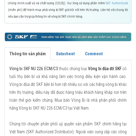
chứng minh xuất xứ và chất lượng (CO,CQ). Vui lòng sử dụng phần mềm
SKF Authenticate
(miễn phí) để tránh mua phải vòng bi SKF giả trôi nổi trên thị trường. Liên hệ với chúng tôi
nếu bạn cần trợ giúp thông tin về vòng bi SKF chính hãng.
Thông tin sản phẩm
Datasheet
Comment
Vòng bi SKF NU 226 ECM/C3
thuộc chủng loại
Vòng bi đũa đỡ SKF
có
tuổi thọ bền bỉ và khả năng làm việc trong điều kiện vận hành cao.
Vòng bi đũa đỡ SKF bền bỉ hơn rất nhiều so với các hãng vòng bi khác
trên thị trường, điều này đã được hàng triệu khách hàng khắp nơi trên
toàn thế giới kiểm chứng. Mua bán Vòng Bi là nhà phân phối chính
hãng Vòng bi SKF NU 226 ECM/C3 tại Việt Nam.
Chúng tôi chuyên phân phối uỷ quyền sản phẩm SKF chính hãng tại
Việt Nam (SKF Authorized Distributor). Ngoài việc cung cấp các công