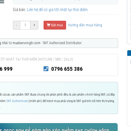
Giá bán:
Liên hệ để có giá tốt nhất tại thời điểm
Hướng dẫn mua hàng
-
+
Đặt mua
g nhái từ muabanvongbi.com - SKF Authorized Distributor.
TỐT NHẤT TẠI THỜI ĐIỂM (HOTLINE / SMS / ZALO)
6 999
0796 655 386
 Tất cả các sản phẩm SKF được chúng tôi phân phối đều là sản phẩm chính hãng SKF, có đầy
n mềm
SKF Authenticate
(miễn phí) để tránh mua phải vòng bi SKF giả trôi nổi trên thị trường.
.