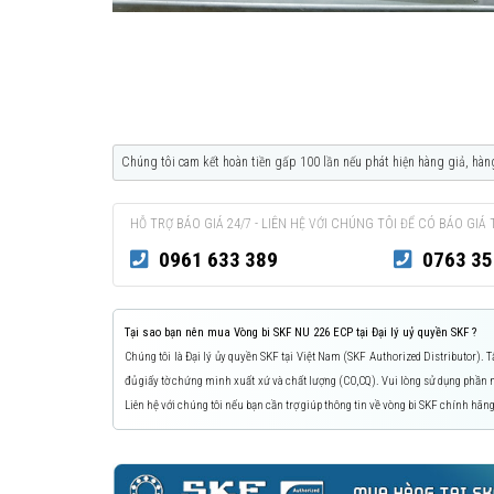
Chúng tôi cam kết hoàn tiền gấp 100 lần nếu phát hiện hàng giả, hàn
HỖ TRỢ BÁO GIÁ 24/7 - LIÊN HỆ VỚI CHÚNG TÔI ĐỂ CÓ BÁO GIÁ 
0961 633 389
0763 35
Tại sao bạn nên mua Vòng bi SKF NU 226 ECP tại Đại lý uỷ quyền SKF ?
Chúng tôi là Đại lý ủy quyền SKF tại Việt Nam (SKF Authorized Distributor).
đủ giấy tờ chứng minh xuất xứ và chất lượng (CO,CQ). Vui lòng sử dụng phầ
Liên hệ với chúng tôi nếu bạn cần trợ giúp thông tin về vòng bi SKF chính hãng