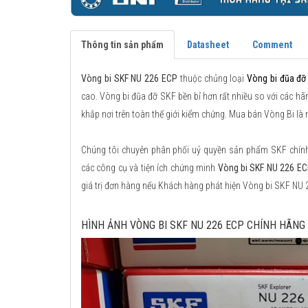
Thông tin sản phẩm
Datasheet
Comment
Vòng bi SKF NU 226 ECP
thuộc chủng loại
Vòng bi đũa đỡ
cao. Vòng bi đũa đỡ SKF bền bỉ hơn rất nhiều so với các hãn
khắp nơi trên toàn thế giới kiểm chứng. Mua bán Vòng Bi l
Chúng tôi chuyên phân phối uỷ quyền sản phẩm SKF chính h
các công cụ và tiện ích chứng minh
Vòng bi SKF NU 226 EC
giá trị đơn hàng nếu Khách hàng phát hiện Vòng bi SKF NU
HÌNH ẢNH VÒNG BI SKF NU 226 ECP CHÍNH HÃNG