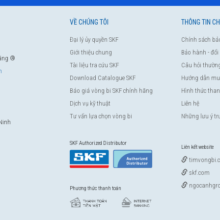
VỀ CHÚNG TÔI
THÔNG TIN C
Đại lý ủy quyền SKF
Chính sách bả
Giới thiệu chung
Bảo hành - đổi
hãng ®
Tài liệu tra cứu SKF
Câu hỏi thườn
m
Download Catalogue SKF
Hướng dẫn mu
Báo giá vòng bi SKF chính hãng
Hình thức tha
Dịch vụ kỹ thuật
Liên hệ
Tư vấn lựa chọn vòng bi
Những lưu ý t
Ninh
SKF Authorized Distributor
Liên kết website
timvongbi.
skf.com
ngocanhgro
Phương thức thanh toán