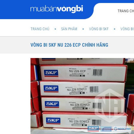
TRANG C
TRANG CHỦ
SẢN PHẨM
VÒNG BI SKF
VÒNG BI
VÒNG BI SKF NU 226 ECP CHÍNH HÃNG