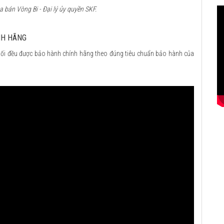
bán Vòng Bi - Đại lý ủy quyền SKF.
NH HÃNG
ối đều được bảo hành chính hãng theo đúng tiêu chuẩn bảo hành của