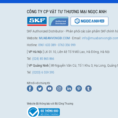
CÔNG TY CP VẬT TƯ THƯƠNG MẠI NGỌC ANH
SKF Authorized Distributor - Phân phối các sản phẩm SKF chính 
Website:
MUABANVONGBI.COM
- Email:
info@muabanvongbi.co
Hotline:
0961 633 389
-
0763 356 999
[
VP Hà Nội
] LK 01.10, Liền kề Tổ 9 Mỗ Lao, Hà Đông, Hà Nội
Tel:
(024) 85 865 866
[
VP Quảng Ninh
] 89 Nguyễn Văn Cừ, Tổ 1 Khu 3, Hạ Long, Quảng 
Tel:
(0203) 6 559 395
Kết nối với chúng tôi
Website đã thông báo với Bộ Công Thương