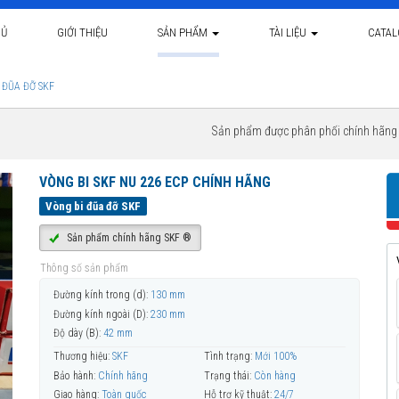
HỦ
GIỚI THIỆU
SẢN PHẨM
TÀI LIỆU
CATA
 ĐŨA ĐỠ SKF
Sản phẩm được phân phối chính hãn
VÒNG BI SKF NU 226 ECP CHÍNH HÃNG
Vòng bi đũa đỡ SKF
Sản phẩm chính hãng SKF ®
Thông số sản phẩm
Đường kính trong (d):
130 mm
Đường kính ngoài (D):
230 mm
Độ dày (B):
42 mm
Thương hiệu:
SKF
Tình trạng:
Mới 100%
Bảo hành:
Chính hãng
Trạng thái:
Còn hàng
Giao hàng:
Toàn quốc
Hỗ trợ kỹ thuật:
24/7