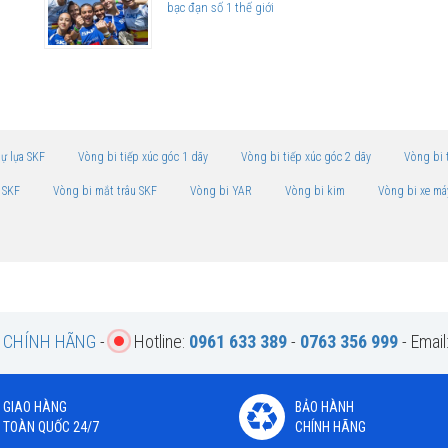
bạc đạn số 1 thế giới
tự lựa SKF
Vòng bi tiếp xúc góc 1 dãy
Vòng bi tiếp xúc góc 2 dãy
Vòng bi 
 SKF
Vòng bi mắt trâu SKF
Vòng bi YAR
Vòng bi kim
Vòng bi xe má
F CHÍNH HÃNG
-
Hotline:
0961 633 389
-
0763 356 999
- Email
GIAO HÀNG
BẢO HÀNH
TOÀN QUỐC 24/7
CHÍNH HÃNG