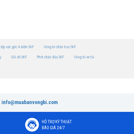
tiếp xúc góc 4 điểm SKF
Vòng bi chặn trục SKF
y
Gối đỡ SKF
Phớt chặn dầu SKF
Vòng bi xe tải
:
info@muabanvongbi.com
HỖ TRỢ KỸ THUẬT
BÁO GIÁ 24/7