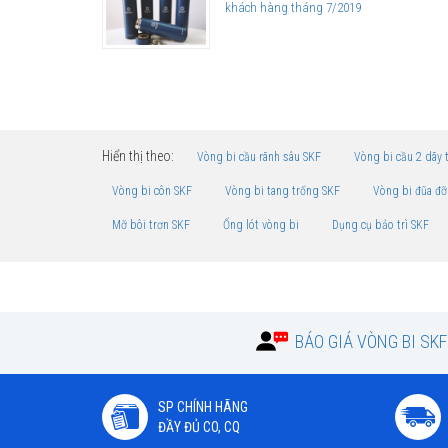
khách hàng tháng 7/2019
Hiển thị theo:
Vòng bi cầu rãnh sâu SKF
Vòng bi cầu 2 dãy 
Vòng bi côn SKF
Vòng bi tang trống SKF
Vòng bi đũa đỡ
Mỡ bôi trơn SKF
Ống lót vòng bi
Dụng cụ bảo trì SKF
BÁO GIÁ VÒNG BI SK
SP CHÍNH HÃNG
ĐẦY ĐỦ CO, CQ