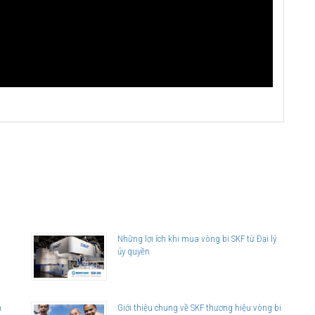
Những lợi ích khi mua vòng bi SKF từ Đại lý
ủy quyền
n
Giới thiệu chung về SKF thương hiệu vòng bi