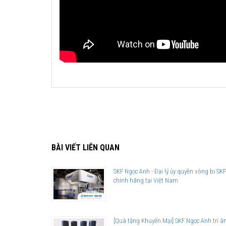
BÀI VIẾT LIÊN QUAN
SKF Ngọc Anh - Đại lý ủy quyền vòng bi SKF
chính hãng tại Việt Nam
[Quà tặng Khuyến Mại] SKF Ngọc Anh tri â