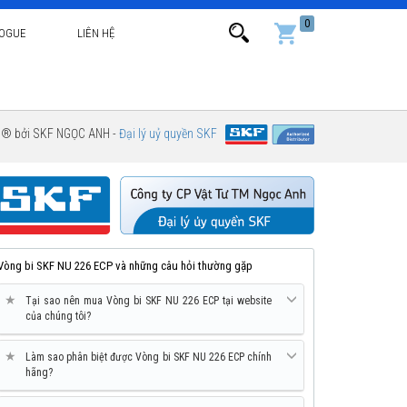
0
LOGUE
LIÊN HỆ
g ® bởi SKF NGỌC ANH -
Đại lý uỷ quyền SKF
Vòng bi SKF NU 226 ECP và những câu hỏi thường gặp
★
Tại sao nên mua Vòng bi SKF NU 226 ECP tại website
của chúng tôi?
★
Làm sao phân biệt được Vòng bi SKF NU 226 ECP chính
hãng?