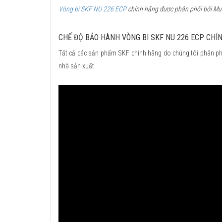
Vòng bi SKF NU 226 ECP
chính hãng được phân phối bởi Mua 
CHẾ ĐỘ BẢO HÀNH VÒNG BI SKF NU 226 ECP CHÍ
Tất cả các sản phẩm SKF chính hãng do chúng tôi phân ph
nhà sản xuất.