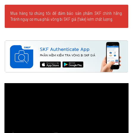
Mua hàng từ chúng tôi để đảm bảo sản phẩm SKF chính hãng.
Tránh nguy cơ mua phải vòng bi SKF giả (fake) kém chất lượng.