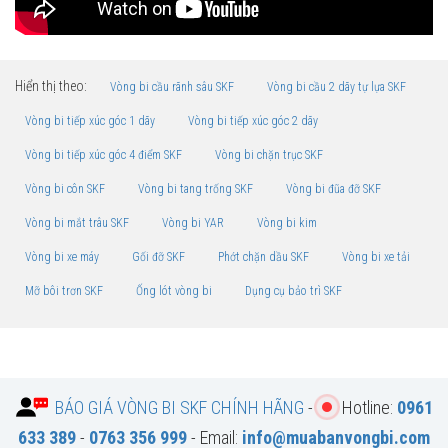
Hiển thị theo:
Vòng bi cầu rãnh sâu SKF
Vòng bi cầu 2 dãy tự lựa SKF
Vòng bi tiếp xúc góc 1 dãy
Vòng bi tiếp xúc góc 2 dãy
Vòng bi tiếp xúc góc 4 điểm SKF
Vòng bi chặn trục SKF
Vòng bi côn SKF
Vòng bi tang trống SKF
Vòng bi đũa đỡ SKF
Vòng bi mắt trâu SKF
Vòng bi YAR
Vòng bi kim
Vòng bi xe máy
Gối đỡ SKF
Phớt chặn dầu SKF
Vòng bi xe tải
Mỡ bôi trơn SKF
Ống lót vòng bi
Dụng cụ bảo trì SKF
BÁO GIÁ VÒNG BI SKF CHÍNH HÃNG
-
Hotline:
0961
633 389
-
0763 356 999
- Email:
info@muabanvongbi.com