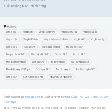
Xuất xứ vòng bi SKF chính hãng
Hot keys:
Vòng bi cầu
Vòng bi côn
Vòng bi tang trống
Vòng bi đỡ tự lựa
Vòng bi đũa đỡ
Vòng bi chặn
Vòng bi đỡ chặn
Vòng bi tiếp xúc bốn điểm
Vòng bi YAR
Vòng bi xe máy
Vòng bi xe tải
Gối đỡ SKF
Măng xông - Ống lót
Mỡ chịu nhiệt SKF
Dụng cụ bảo trì SKF
Phớt chặn dầu SKF
Dây đai SKF
Xích tải SKF
Máy gia nhiệt vòng bi
Vam cảo SKF
Bộ đóng vòng bi
Xuất xứ vòng bi SKF
Phân biệt vòng bi SKF giả
Catalogue SKF
Tra cứu vòng bi
Đại lý ủy quyền SKF
Vòng bi SKF
SKF Authenticate App
Top vòng bi SKF bán chạy
© Bản quyền thuộc
Mua bán Vòng bi
- Quản lý và vận hành bởi
CÔNG TY CP VẬT TƯ THƯƠNG MẠI
NGỌC ANH
★ Đại lý ủy quyền vòng bi bạc đạn SKF chính hãng -
SKF Authorized Distributor
- Phân phối các