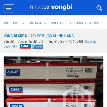
Toggle
navigation
TRANG CHỦ
SẢN PHẨM
VÒNG BI SKF
VÒNG BI ĐŨA ĐỠ SKF
VÒNG BI SKF NU 234 ECML/C3 CHÍNH HÃNG
Sản phẩm được phân phối chính hãng ® bởi SKF NGỌC ANH -
Đại lý uỷ
quyền SKF