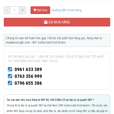
Hướng dẫn mua hàng
-
+
Đặt mua
GỌI MUA HÀNG
Chúng tôi cam kết hoàn tiền gấp 100 lần nếu phát hiện hàng giả, hàng nhái từ
muabanvongbi.com - SKF Authorized Distributor.
HỖ TRỢ BÁO GIÁ 24/7 - LIÊN HỆ VỚI CHÚNG TÔI ĐỂ CÓ BÁO GIÁ TỐT NHẤT
TẠI THỜI ĐIỂM (HOTLINE / SMS / ZALO)
0961 633 389
0763 356 999
0796 655 386
Tại sao bạn nên mua Vòng bi SKF NU 234 ECML/C3 tại Đại lý uỷ quyền SKF ?
Chúng tôi là Đại lý ủy quyền SKF tại Việt Nam (SKF Authorized Distributor). Tất cả các sản
phẩm SKF được chúng tôi phân phối đều là sản phẩm chính hãng SKF, có đầy đủ giấy tờ