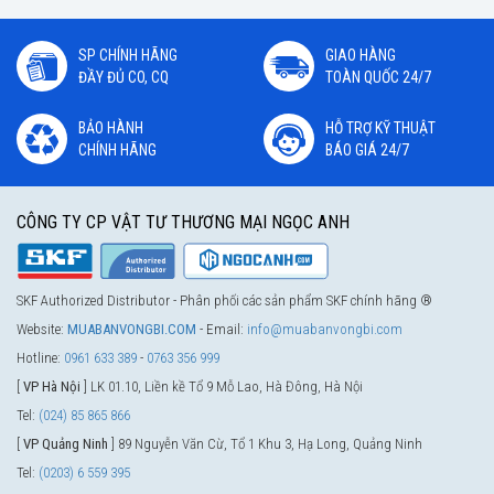
SP CHÍNH HÃNG
GIAO HÀNG
ĐẦY ĐỦ CO, CQ
TOÀN QUỐC 24/7
BẢO HÀNH
HỖ TRỢ KỸ THUẬT
CHÍNH HÃNG
BÁO GIÁ 24/7
CÔNG TY CP VẬT TƯ THƯƠNG MẠI NGỌC ANH
SKF Authorized Distributor - Phân phối các sản phẩm SKF chính hãng ®
Website:
MUABANVONGBI.COM
- Email:
info@muabanvongbi.com
Hotline:
0961 633 389
-
0763 356 999
[
VP Hà Nội
] LK 01.10, Liền kề Tổ 9 Mỗ Lao, Hà Đông, Hà Nội
Tel:
(024) 85 865 866
[
VP Quảng Ninh
] 89 Nguyễn Văn Cừ, Tổ 1 Khu 3, Hạ Long, Quảng Ninh
Tel:
(0203) 6 559 395