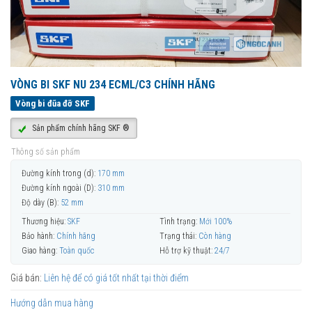
VÒNG BI SKF NU 234 ECML/C3 CHÍNH HÃNG
Vòng bi đũa đỡ SKF
Sản phẩm chính hãng SKF ®
Thông số sản phẩm
Đường kính trong (d):
170 mm
Đường kính ngoài (D):
310 mm
Độ dày (B):
52 mm
Thương hiệu:
SKF
Tình trạng:
Mới 100%
Bảo hành:
Chính hãng
Trạng thái:
Còn hàng
Giao hàng:
Toàn quốc
Hỗ trợ kỹ thuật:
24/7
Giá bán:
Liên hệ để có giá tốt nhất tại thời điểm
Hướng dẫn mua hàng