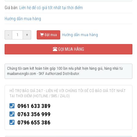
Giá bán:
Liên hệ để có giá tốt nhất tại thời điểm
Hướng dẫn mua hàng
Hướng dẫn mua hàng
-
+
Đặt mua
GỌI MUA HÀNG
Chúng tôi cam kết hoàn tiền gấp 100 lần nếu phát hiện hàng giả, hàng nhái từ
muabanvongbi.com - SKF Authorized Distributor.
HỖ TRỢ BÁO GIÁ 24/7 - LIÊN HỆ VỚI CHÚNG TÔI ĐỂ CÓ BÁO GIÁ TỐT NHẤT
TẠI THỜI ĐIỂM (HOTLINE / SMS / ZALO)
0961 633 389
0763 356 999
0796 655 386