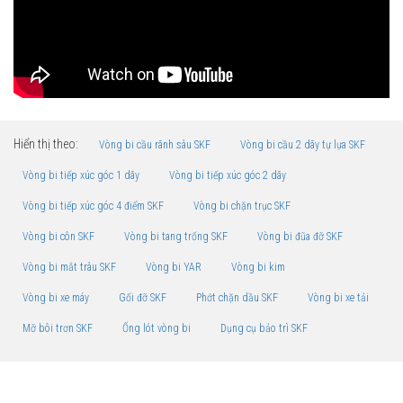
Hiển thị theo:
Vòng bi cầu rãnh sâu SKF
Vòng bi cầu 2 dãy tự lựa SKF
Vòng bi tiếp xúc góc 1 dãy
Vòng bi tiếp xúc góc 2 dãy
Vòng bi tiếp xúc góc 4 điểm SKF
Vòng bi chặn trục SKF
Vòng bi côn SKF
Vòng bi tang trống SKF
Vòng bi đũa đỡ SKF
Vòng bi mắt trâu SKF
Vòng bi YAR
Vòng bi kim
Vòng bi xe máy
Gối đỡ SKF
Phớt chặn dầu SKF
Vòng bi xe tải
Mỡ bôi trơn SKF
Ống lót vòng bi
Dụng cụ bảo trì SKF