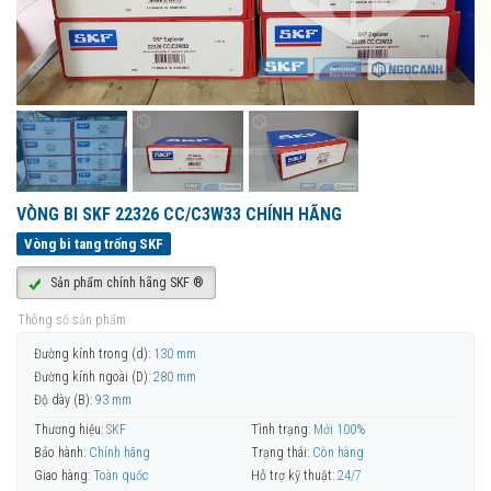
VÒNG BI SKF 22326 CC/C3W33 CHÍNH HÃNG
Vòng bi tang trống SKF
Sản phẩm chính hãng SKF ®
Thông số sản phẩm
Đường kính trong (d):
130 mm
Đường kính ngoài (D):
280 mm
Độ dày (B):
93 mm
Thương hiệu:
SKF
Tình trạng:
Mới 100%
Bảo hành:
Chính hãng
Trạng thái:
Còn hàng
Giao hàng:
Toàn quốc
Hỗ trợ kỹ thuật:
24/7