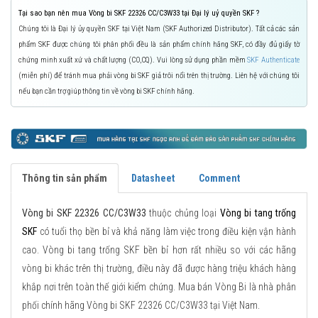
Tại sao bạn nên mua Vòng bi SKF 22326 CC/C3W33 tại Đại lý uỷ quyền SKF ?
Chúng tôi là Đại lý ủy quyền SKF tại Việt Nam (SKF Authorized Distributor). Tất cả các sản
phẩm SKF được chúng tôi phân phối đều là sản phẩm chính hãng SKF, có đầy đủ giấy tờ
chứng minh xuất xứ và chất lượng (CO,CQ). Vui lòng sử dụng phần mềm
SKF Authenticate
(miễn phí) để tránh mua phải vòng bi SKF giả trôi nổi trên thị trường. Liên hệ với chúng tôi
nếu bạn cần trợ giúp thông tin về vòng bi SKF chính hãng.
Thông tin sản phẩm
Datasheet
Comment
Vòng bi SKF 22326 CC/C3W33
thuộc chủng loại
Vòng bi tang trống
SKF
có tuổi thọ bền bỉ và khả năng làm việc trong điều kiện vận hành
cao. Vòng bi tang trống SKF bền bỉ hơn rất nhiều so với các hãng
vòng bi khác trên thị trường, điều này đã được hàng triệu khách hàng
khắp nơi trên toàn thế giới kiểm chứng. Mua bán Vòng Bi là nhà phân
phối chính hãng Vòng bi SKF 22326 CC/C3W33 tại Việt Nam.