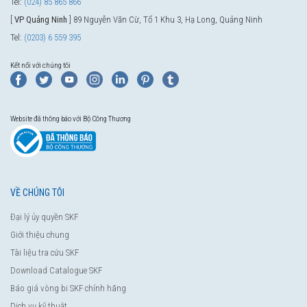
Tel:
(024) 85 865 866
[
VP Quảng Ninh
] 89 Nguyễn Văn Cừ, Tổ 1 Khu 3, Hạ Long, Quảng Ninh
Tel:
(0203) 6 559 395
Kết nối với chúng tôi
Website đã thông báo với Bộ Công Thương
VỀ CHÚNG TÔI
Đại lý ủy quyền SKF
Giới thiệu chung
Tài liệu tra cứu SKF
Download Catalogue SKF
Báo giá vòng bi SKF chính hãng
Dịch vụ kỹ thuật