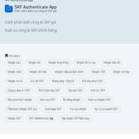
SKF Authenticate App
Cách phân biệt vòng bi SKF giả
Xuất xứ vòng bi SKF chính hãng
Hot keys:
Vòng bi cầu
Vòng bi côn
Vòng bi tang trống
Vòng bi đỡ tự lựa
Vòng bi đũa đỡ
Vòng bi chặn
Vòng bi đỡ chặn
Vòng bi tiếp xúc bốn điểm
Vòng bi YAR
Vòng bi xe máy
Vòng bi xe tải
Gối đỡ SKF
Măng xông - Ống lót
Mỡ chịu nhiệt SKF
Dụng cụ bảo trì SKF
Phớt chặn dầu SKF
Dây đai SKF
Xích tải SKF
Máy gia nhiệt vòng bi
Vam cảo SKF
Bộ đóng vòng bi
Xuất xứ vòng bi SKF
Phân biệt vòng bi SKF giả
Catalogue SKF
Tra cứu vòng bi
Đại lý ủy quyền SKF
Vòng bi SKF
SKF Authenticate App
Top vòng bi SKF bán chạy