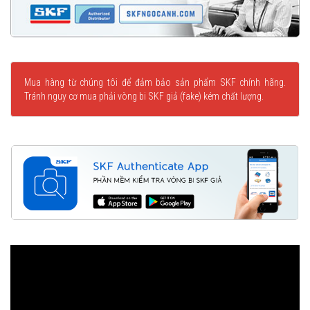
Mua hàng từ chúng tôi để đảm bảo sản phẩm SKF chính hãng.
Tránh nguy cơ mua phải vòng bi SKF giả (fake) kém chất lượng.