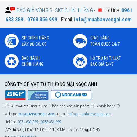
BÁO GIÁ VÒNG BI SKF CHÍNH HÃNG
-
Hotline:
0961
633 389
-
0763 356 999
- Email:
info@muabanvongbi.com
SP CHÍNH HÃNG
GIAO HÀNG
ĐẦY ĐỦ CO, CQ
TOÀN QUỐC 24/7
BẢO HÀNH
HỖ TRỢ KỸ THUẬT
CHÍNH HÃNG
BÁO GIÁ 24/7
CÔNG TY CP VẬT TƯ THƯƠNG MẠI NGỌC ANH
SKF Authorized Distributor - Phân phối các sản phẩm SKF chính hãng ®
Website:
MUABANVONGBI.COM
- Email:
info@muabanvongbi.com
Hotline:
0961 633 389
-
0763 356 999
[
VP Hà Nội
] LK 01.10, Liền kề Tổ 9 Mỗ Lao, Hà Đông, Hà Nội