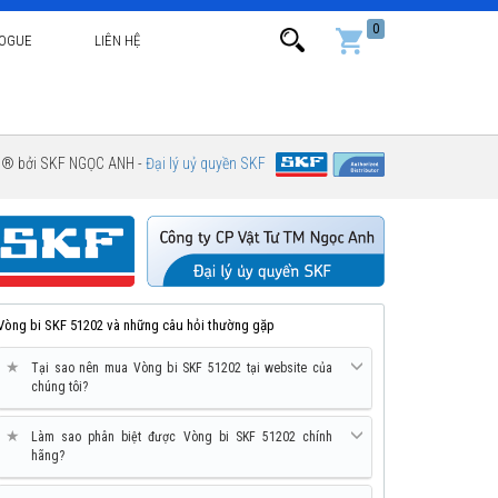
0
LOGUE
LIÊN HỆ
g ® bởi SKF NGỌC ANH -
Đại lý uỷ quyền SKF
Vòng bi SKF 51202 và những câu hỏi thường gặp
★
Tại sao nên mua Vòng bi SKF 51202 tại website của
chúng tôi?
★
Làm sao phân biệt được Vòng bi SKF 51202 chính
hãng?