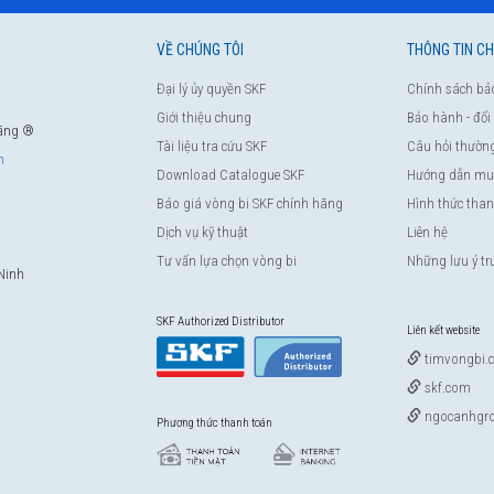
VỀ CHÚNG TÔI
THÔNG TIN C
Đại lý ủy quyền SKF
Chính sách bả
Giới thiệu chung
Bảo hành - đổi
hãng ®
Tài liệu tra cứu SKF
Câu hỏi thườn
m
Download Catalogue SKF
Hướng dẫn mu
Báo giá vòng bi SKF chính hãng
Hình thức tha
Dịch vụ kỹ thuật
Liên hệ
Tư vấn lựa chọn vòng bi
Những lưu ý t
Ninh
SKF Authorized Distributor
Liên kết website
timvongbi.
skf.com
ngocanhgro
Phương thức thanh toán