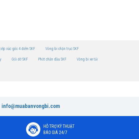
tiếp xúc góc 4 điểm SKF
Vòng bi chặn trục SKF
y
Gối đỡ SKF
Phớt chặn dầu SKF
Vòng bi xe tải
:
info@muabanvongbi.com
HỖ TRỢ KỸ THUẬT
BÁO GIÁ 24/7