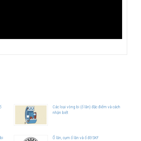
ố
Các loại vòng bi (ổ lăn) đặc điểm và cách
nhận biết
bi
Ổ lăn, cụm ổ lăn và ổ đỡ SKF