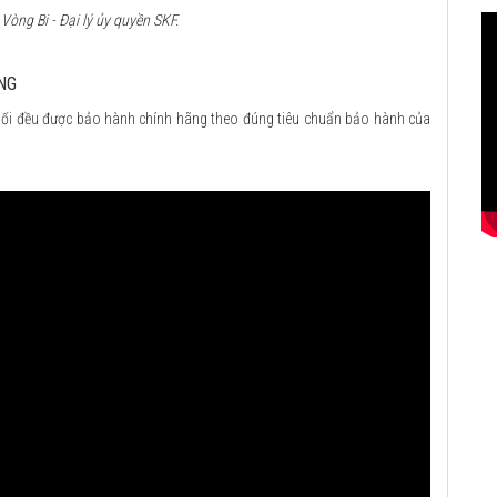
òng Bi - Đại lý ủy quyền SKF.
NG
ối đều được bảo hành chính hãng theo đúng tiêu chuẩn bảo hành của