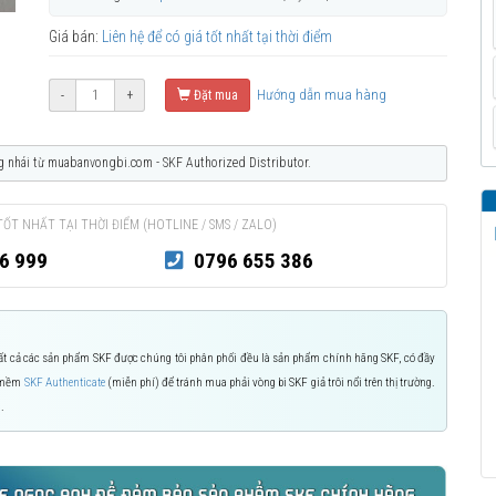
Giá bán:
Liên hệ để có giá tốt nhất tại thời điểm
Hướng dẫn mua hàng
-
+
Đặt mua
g nhái từ muabanvongbi.com - SKF Authorized Distributor.
TỐT NHẤT TẠI THỜI ĐIỂM (HOTLINE / SMS / ZALO)
6 999
0796 655 386
 Tất cả các sản phẩm SKF được chúng tôi phân phối đều là sản phẩm chính hãng SKF, có đầy
n mềm
SKF Authenticate
(miễn phí) để tránh mua phải vòng bi SKF giả trôi nổi trên thị trường.
.