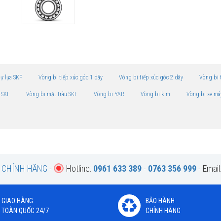
tự lựa SKF
Vòng bi tiếp xúc góc 1 dãy
Vòng bi tiếp xúc góc 2 dãy
Vòng bi 
 SKF
Vòng bi mắt trâu SKF
Vòng bi YAR
Vòng bi kim
Vòng bi xe má
F CHÍNH HÃNG
-
Hotline:
0961 633 389
-
0763 356 999
- Email
GIAO HÀNG
BẢO HÀNH
TOÀN QUỐC 24/7
CHÍNH HÃNG