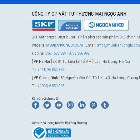
CÔNG TY CP VẬT TƯ THƯƠNG MẠI NGỌC ANH
SKF Authorized Distributor - Phân phối các sản phẩm SKF chính 
Website:
MUABANVONGBI.COM
- Email:
info@muabanvongbi.co
Hotline:
0961 633 389
-
0763 356 999
[
VP Hà Nội
] LK 01.10, Liền kề Tổ 9 Mỗ Lao, Hà Đông, Hà Nội
Tel:
(024) 85 865 866
[
VP Quảng Ninh
] 89 Nguyễn Văn Cừ, Tổ 1 Khu 3, Hạ Long, Quảng 
Tel:
(0203) 6 559 395
Kết nối với chúng tôi
Website đã thông báo với Bộ Công Thương