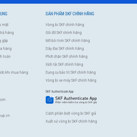
HUNG
SẢN PHẨM SKF CHÍNH HÃNG
o mật
Vòng bi SKF chính hãng
 trả hàng
Gối đỡ SKF chính hãng
g gặp
Mỡ bôi trơn SKF chính hãng
a hàng
Dây đai SKF chính hãng
nh toán
Phớt chặn SKF chính hãng
Xích tải SKF chính hãng
rước khi mua hàng
Dụng cụ bảo trì SKF chính hãng
Vòng bi xe máy SKF chính hãng
SKF Authenticate App
com
Cách phân biệt vòng bi SKF giả
up.vn
Xuất xứ vòng bi SKF chính hãng