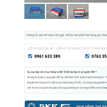
Chúng tôi cam kết hoàn tiền gấp 100 lần nếu phát hiện hàng giả, hàn
HỖ TRỢ BÁO GIÁ 24/7 - LIÊN HỆ VỚI CHÚNG TÔI ĐỂ CÓ BÁO GIÁ 
0961 633 389
0763 35
Tại sao bạn nên mua Vòng bi SKF 51202 tại Đại lý uỷ quyền SKF ?
Chúng tôi là Đại lý ủy quyền SKF tại Việt Nam (SKF Authorized Distributor).
đủ giấy tờ chứng minh xuất xứ và chất lượng (CO,CQ). Vui lòng sử dụng phầ
Liên hệ với chúng tôi nếu bạn cần trợ giúp thông tin về vòng bi SKF chính hãng