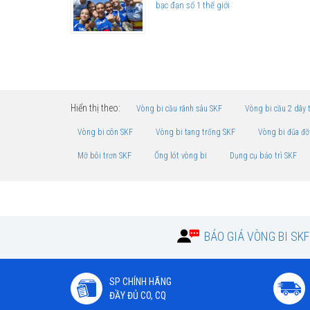
bạc đạn số 1 thế giới
Hiển thị theo:
Vòng bi cầu rãnh sâu SKF
Vòng bi cầu 2 dãy 
Vòng bi côn SKF
Vòng bi tang trống SKF
Vòng bi đũa đỡ
Mỡ bôi trơn SKF
Ống lót vòng bi
Dụng cụ bảo trì SKF
BÁO GIÁ VÒNG BI SK
SP CHÍNH HÃNG
ĐẦY ĐỦ CO, CQ