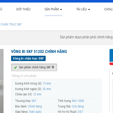
HỦ
GIỚI THIỆU
SẢN PHẨM
TÀI LIỆU
CATA
 CHẶN TRỤC SKF
Sản phẩm được phân phối chính hãn
VÒNG BI SKF 51202 CHÍNH HÃNG
Vòng bi chặn trục SKF
Sản phẩm chính hãng SKF ®
Thông số sản phẩm
Đường kính trong (d):
15 mm
Đường kính ngoài (D):
32 mm
Chiều cao (H):
12 mm
Thương hiệu:
SKF
Tình trạng:
Mới 100%
Bảo hành:
Chính hãng
Trạng thái:
Còn hàng
Giao hàng:
Toàn quốc
Hỗ trợ kỹ thuật:
24/7