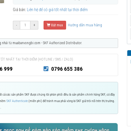
Giá bán:
Liên hệ để có giá tốt nhất tại thời điểm
Hướng dẫn mua hàng
-
+
Đặt mua
g nhái từ muabanvongbi.com - SKF Authorized Distributor.
TỐT NHẤT TẠI THỜI ĐIỂM (HOTLINE / SMS / ZALO)
6 999
0796 655 386
 Tất cả các sản phẩm SKF được chúng tôi phân phối đều là sản phẩm chính hãng SKF, có đầy
n mềm
SKF Authenticate
(miễn phí) để tránh mua phải vòng bi SKF giả trôi nổi trên thị trường.
.