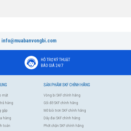
:
info@muabanvongbi.com
HỖ TRỢ KỸ THUẬT
BÁO GIÁ 24/7
HUNG
SẢN PHẨM SKF CHÍNH HÃNG
o mật
Vòng bi SKF chính hãng
 trả hàng
Gối đỡ SKF chính hãng
g gặp
Mỡ bôi trơn SKF chính hãng
a hàng
Dây đai SKF chính hãng
nh toán
Phớt chặn SKF chính hãng