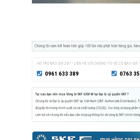
Chúng tôi cam kết hoàn tiền gấp 100 lần nếu phát hiện hàng giả, hàn
HỖ TRỢ BÁO GIÁ 24/7 - LIÊN HỆ VỚI CHÚNG TÔI ĐỂ CÓ BÁO GIÁ 
0961 633 389
0763 35
Tại sao bạn nên mua Vòng bi SKF 6330 M tại Đại lý uỷ quyền SKF ?
Chúng tôi là Đại lý ủy quyền SKF tại Việt Nam (SKF Authorized Distributor).
đủ giấy tờ chứng minh xuất xứ và chất lượng (CO,CQ). Vui lòng sử dụng phầ
Liên hệ với chúng tôi nếu bạn cần trợ giúp thông tin về vòng bi SKF chính hãng