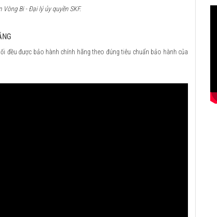
Vòng Bi - Đại lý ủy quyền SKF.
ÃNG
ối đều được bảo hành chính hãng theo đúng tiêu chuẩn bảo hành của