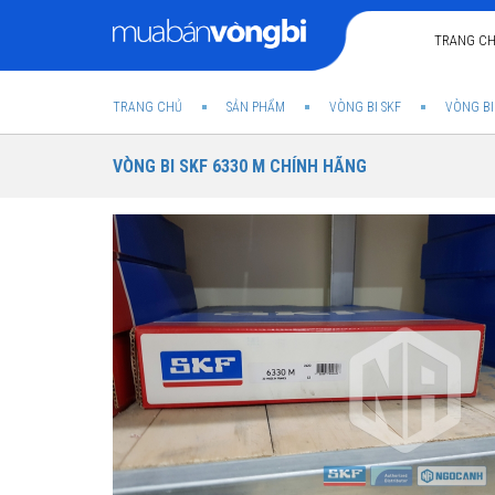
TRANG C
TRANG CHỦ
SẢN PHẨM
VÒNG BI SKF
VÒNG BI
VÒNG BI SKF 6330 M CHÍNH HÃNG