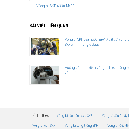
Vòng bi SKF 6330 M/C3
BÀI VIẾT LIÊN QUAN
Vòng bi SKF của nước nào? Xuất xứ vòng b
SKF chính hãng ở đâu?
Hướng dẫn tìm kiếm vòng bi theo thông s
vòng bi
Hiển thị theo:
Vòng bi cầu rãnh sâu SKF
Vòng bi cầu 2 dãy 
Vòng bi côn SKF
Vòng bi tang trống SKF
Vòng bi đũa đỡ