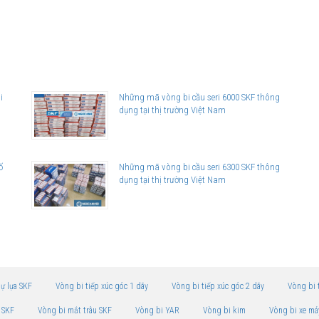
i
Những mã vòng bi cầu seri 6000 SKF thông
dụng tại thị trường Việt Nam
ố
Những mã vòng bi cầu seri 6300 SKF thông
dụng tại thị trường Việt Nam
tự lựa SKF
Vòng bi tiếp xúc góc 1 dãy
Vòng bi tiếp xúc góc 2 dãy
Vòng bi 
 SKF
Vòng bi mắt trâu SKF
Vòng bi YAR
Vòng bi kim
Vòng bi xe má