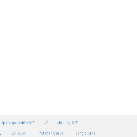
tiếp xúc góc 4 điểm SKF
Vòng bi chặn trục SKF
y
Gối đỡ SKF
Phớt chặn dầu SKF
Vòng bi xe tải