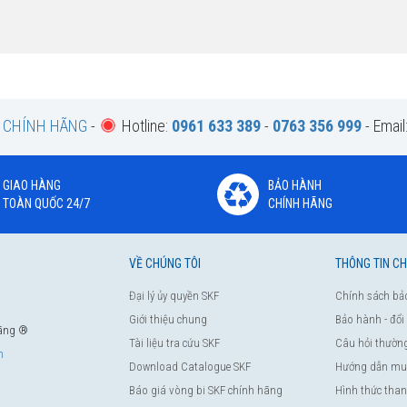
F CHÍNH HÃNG
-
Hotline:
0961 633 389
-
0763 356 999
- Email
GIAO HÀNG
BẢO HÀNH
TOÀN QUỐC 24/7
CHÍNH HÃNG
VỀ CHÚNG TÔI
THÔNG TIN C
Đại lý ủy quyền SKF
Chính sách bả
Giới thiệu chung
Bảo hành - đổi
hãng ®
Tài liệu tra cứu SKF
Câu hỏi thườn
m
Download Catalogue SKF
Hướng dẫn mu
Báo giá vòng bi SKF chính hãng
Hình thức tha