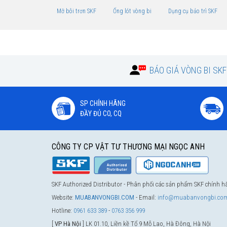
Mỡ bôi trơn SKF
Ống lót vòng bi
Dụng cụ bảo trì SKF
BÁO GIÁ VÒNG BI SK
SP CHÍNH HÃNG
ĐẦY ĐỦ CO, CQ
CÔNG TY CP VẬT TƯ THƯƠNG MẠI NGỌC ANH
SKF Authorized Distributor - Phân phối các sản phẩm SKF chính 
Website:
MUABANVONGBI.COM
- Email:
info@muabanvongbi.co
Hotline:
0961 633 389
-
0763 356 999
[
VP Hà Nội
] LK 01.10, Liền kề Tổ 9 Mỗ Lao, Hà Đông, Hà Nội