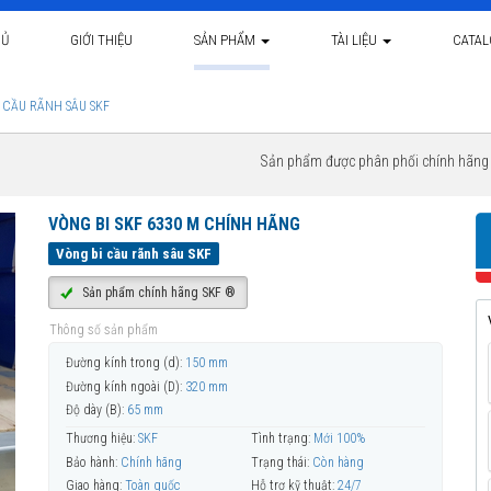
HỦ
GIỚI THIỆU
SẢN PHẨM
TÀI LIỆU
CATA
 CẦU RÃNH SÂU SKF
Sản phẩm được phân phối chính hãn
VÒNG BI SKF 6330 M CHÍNH HÃNG
Vòng bi cầu rãnh sâu SKF
Sản phẩm chính hãng SKF ®
Thông số sản phẩm
Đường kính trong (d):
150 mm
Đường kính ngoài (D):
320 mm
Độ dày (B):
65 mm
Thương hiệu:
SKF
Tình trạng:
Mới 100%
Bảo hành:
Chính hãng
Trạng thái:
Còn hàng
Giao hàng:
Toàn quốc
Hỗ trợ kỹ thuật:
24/7